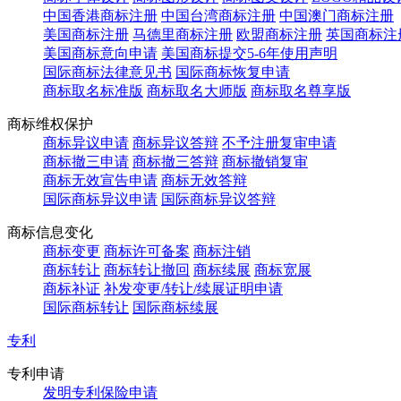
中国香港商标注册
中国台湾商标注册
中国澳门商标注册
美国商标注册
马德里商标注册
欧盟商标注册
英国商标注
美国商标意向申请
美国商标提交5-6年使用声明
国际商标法律意见书
国际商标恢复申请
商标取名标准版
商标取名大师版
商标取名尊享版
商标维权保护
商标异议申请
商标异议答辩
不予注册复审申请
商标撤三申请
商标撤三答辩
商标撤销复审
商标无效宣告申请
商标无效答辩
国际商标异议申请
国际商标异议答辩
商标信息变化
商标变更
商标许可备案
商标注销
商标转让
商标转让撤回
商标续展
商标宽展
商标补证
补发变更/转让/续展证明申请
国际商标转让
国际商标续展
专利
专利申请
发明专利保险申请