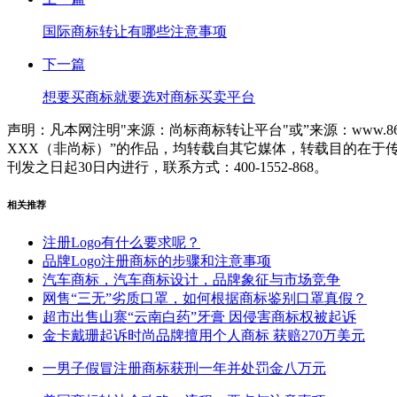
国际商标转让有哪些注意事项
下一篇
想要买商标就要选对商标买卖平台
声明：凡本网注明"来源：尚标商标转让平台"或”来源：www.86
XXX（非尚标）”的作品，均转载自其它媒体，转载目的在
刊发之日起30日内进行，联系方式：400-1552-868。
相关推荐
注册Logo有什么要求呢？
品牌Logo注册商标的步骤和注意事项
汽车商标，汽车商标设计，品牌象征与市场竞争
网售“三无”劣质口罩，如何根据商标鉴别口罩真假？
超市出售山寨“云南白药”牙膏 因侵害商标权被起诉
金卡戴珊起诉时尚品牌擅用个人商标 获赔270万美元
一男子假冒注册商标获刑一年并处罚金八万元