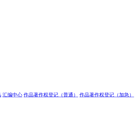
品
汇编中心
作品著作权登记（普通）
作品著作权登记（加急）