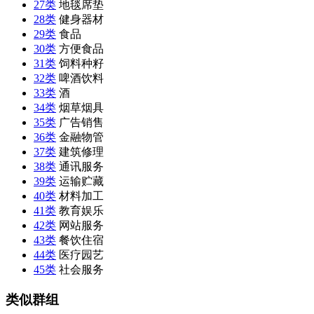
27类
地毯席垫
28类
健身器材
29类
食品
30类
方便食品
31类
饲料种籽
32类
啤酒饮料
33类
酒
34类
烟草烟具
35类
广告销售
36类
金融物管
37类
建筑修理
38类
通讯服务
39类
运输贮藏
40类
材料加工
41类
教育娱乐
42类
网站服务
43类
餐饮住宿
44类
医疗园艺
45类
社会服务
类似群组