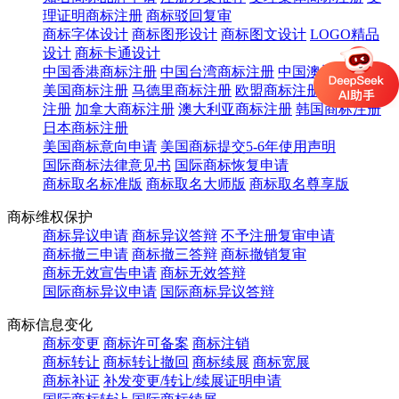
理证明商标注册
商标驳回复审
商标字体设计
商标图形设计
商标图文设计
LOGO精品
设计
商标卡通设计
中国香港商标注册
中国台湾商标注册
中国澳门商标注册
美国商标注册
马德里商标注册
欧盟商标注册
英国商标
注册
加拿大商标注册
澳大利亚商标注册
韩国商标注册
日本商标注册
美国商标意向申请
美国商标提交5-6年使用声明
国际商标法律意见书
国际商标恢复申请
商标取名标准版
商标取名大师版
商标取名尊享版
商标维权保护
商标异议申请
商标异议答辩
不予注册复审申请
商标撤三申请
商标撤三答辩
商标撤销复审
商标无效宣告申请
商标无效答辩
国际商标异议申请
国际商标异议答辩
商标信息变化
商标变更
商标许可备案
商标注销
商标转让
商标转让撤回
商标续展
商标宽展
商标补证
补发变更/转让/续展证明申请