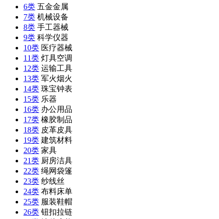
6类
五金金属
7类
机械设备
8类
手工器械
9类
科学仪器
10类
医疗器械
11类
灯具空调
12类
运输工具
13类
军火烟火
14类
珠宝钟表
15类
乐器
16类
办公用品
17类
橡胶制品
18类
皮革皮具
19类
建筑材料
20类
家具
21类
厨房洁具
22类
绳网袋篷
23类
纱线丝
24类
布料床单
25类
服装鞋帽
26类
钮扣拉链