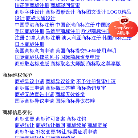
理证明商标注册
商标驳回复审
商标字体设计
商标图形设计
商标图文设计
LOGO精品
设计
商标卡通设计
中国香港商标注册
中国台湾商标注册
中国澳门商标注册
美国商标注册
马德里商标注册
欧盟商标注册
英国商标
注册
加拿大商标注册
澳大利亚商标注册
韩国商标注册
日本商标注册
美国商标意向申请
美国商标提交5-6年使用声明
国际商标法律意见书
国际商标恢复申请
商标取名标准版
商标取名大师版
商标取名尊享版
商标维权保护
商标异议申请
商标异议答辩
不予注册复审申请
商标撤三申请
商标撤三答辩
商标撤销复审
商标无效宣告申请
商标无效答辩
国际商标异议申请
国际商标异议答辩
商标信息变化
商标变更
商标许可备案
商标注销
商标转让
商标转让撤回
商标续展
商标宽展
商标补证
补发变更/转让/续展证明申请