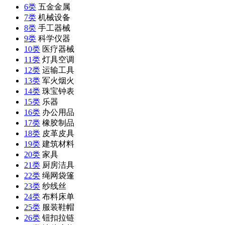
6类
五金金属
7类
机械设备
8类
手工器械
9类
科学仪器
10类
医疗器械
11类
灯具空调
12类
运输工具
13类
军火烟火
14类
珠宝钟表
15类
乐器
16类
办公用品
17类
橡胶制品
18类
皮革皮具
19类
建筑材料
20类
家具
21类
厨房洁具
22类
绳网袋篷
23类
纱线丝
24类
布料床单
25类
服装鞋帽
26类
钮扣拉链