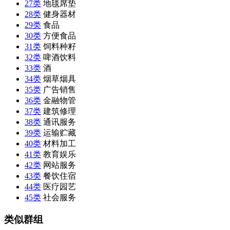
27类
地毯席垫
28类
健身器材
29类
食品
30类
方便食品
31类
饲料种籽
32类
啤酒饮料
33类
酒
34类
烟草烟具
35类
广告销售
36类
金融物管
37类
建筑修理
38类
通讯服务
39类
运输贮藏
40类
材料加工
41类
教育娱乐
42类
网站服务
43类
餐饮住宿
44类
医疗园艺
45类
社会服务
类似群组