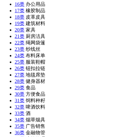
16类
办公用品
17类
橡胶制品
18类
皮革皮具
19类
建筑材料
20类
家具
21类
厨房洁具
22类
绳网袋篷
23类
纱线丝
24类
布料床单
25类
服装鞋帽
26类
钮扣拉链
27类
地毯席垫
28类
健身器材
29类
食品
30类
方便食品
31类
饲料种籽
32类
啤酒饮料
33类
酒
34类
烟草烟具
35类
广告销售
36类
金融物管