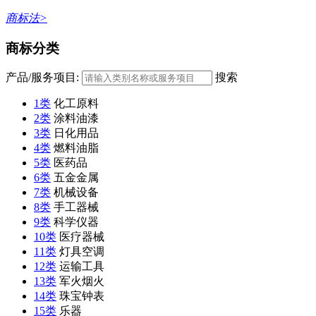
商标法>
商标分类
产品/服务项目:
搜索
1类
化工原料
2类
涂料油漆
3类
日化用品
4类
燃料油脂
5类
医药品
6类
五金金属
7类
机械设备
8类
手工器械
9类
科学仪器
10类
医疗器械
11类
灯具空调
12类
运输工具
13类
军火烟火
14类
珠宝钟表
15类
乐器