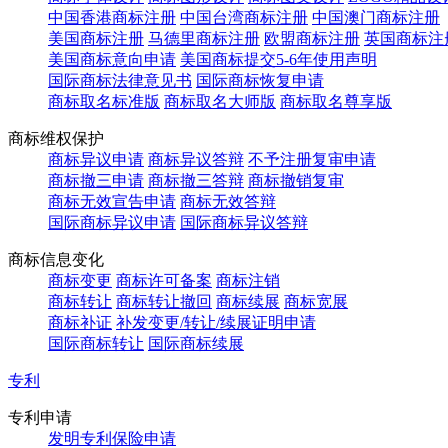
中国香港商标注册
中国台湾商标注册
中国澳门商标注册
美国商标注册
马德里商标注册
欧盟商标注册
英国商标注
美国商标意向申请
美国商标提交5-6年使用声明
国际商标法律意见书
国际商标恢复申请
商标取名标准版
商标取名大师版
商标取名尊享版
商标维权保护
商标异议申请
商标异议答辩
不予注册复审申请
商标撤三申请
商标撤三答辩
商标撤销复审
商标无效宣告申请
商标无效答辩
国际商标异议申请
国际商标异议答辩
商标信息变化
商标变更
商标许可备案
商标注销
商标转让
商标转让撤回
商标续展
商标宽展
商标补证
补发变更/转让/续展证明申请
国际商标转让
国际商标续展
专利
专利申请
发明专利保险申请