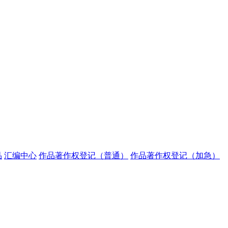
品
汇编中心
作品著作权登记（普通）
作品著作权登记（加急）