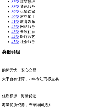
37类
建筑修理
38类
通讯服务
39类
运输贮藏
40类
材料加工
41类
教育娱乐
42类
网站服务
43类
餐饮住宿
44类
医疗园艺
45类
社会服务
类似群组
购标无忧，安心交易
大平台有保障，
年专注商标交易
21
优质标源，海量优选
海量优质资源，专家顾问把关