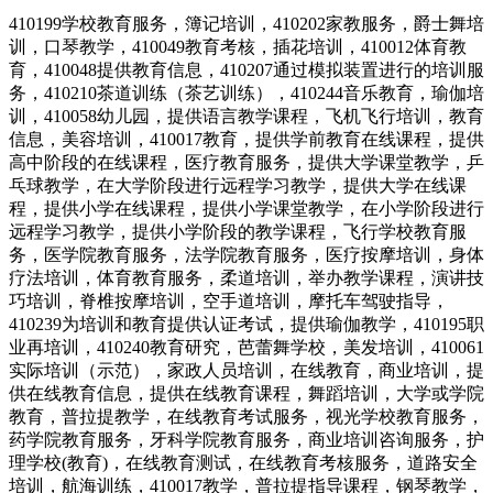
410199学校教育服务，簿记培训，410202家教服务，爵士舞培
训，口琴教学，410049教育考核，插花培训，410012体育教
育，410048提供教育信息，410207通过模拟装置进行的培训服
务，410210茶道训练（茶艺训练），410244音乐教育，瑜伽培
训，410058幼儿园，提供语言教学课程，飞机飞行培训，教育
信息，美容培训，410017教育，提供学前教育在线课程，提供
高中阶段的在线课程，医疗教育服务，提供大学课堂教学，乒
乓球教学，在大学阶段进行远程学习教学，提供大学在线课
程，提供小学在线课程，提供小学课堂教学，在小学阶段进行
远程学习教学，提供小学阶段的教学课程，飞行学校教育服
务，医学院教育服务，法学院教育服务，医疗按摩培训，身体
疗法培训，体育教育服务，柔道培训，举办教学课程，演讲技
巧培训，脊椎按摩培训，空手道培训，摩托车驾驶指导，
410239为培训和教育提供认证考试，提供瑜伽教学，410195职
业再培训，410240教育研究，芭蕾舞学校，美发培训，410061
实际培训（示范），家政人员培训，在线教育，商业培训，提
供在线教育信息，提供在线教育课程，舞蹈培训，大学或学院
教育，普拉提教学，在线教育考试服务，视光学校教育服务，
药学院教育服务，牙科学院教育服务，商业培训咨询服务，护
理学校(教育)，在线教育测试，在线教育考核服务，道路安全
培训，航海训练，410017教学，普拉提指导课程，钢琴教学，