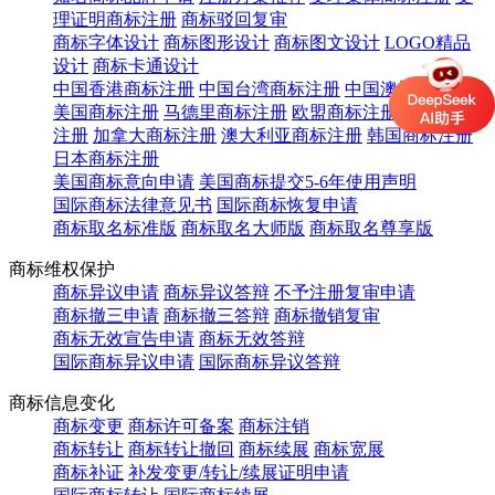
理证明商标注册
商标驳回复审
商标字体设计
商标图形设计
商标图文设计
LOGO精品
设计
商标卡通设计
中国香港商标注册
中国台湾商标注册
中国澳门商标注册
美国商标注册
马德里商标注册
欧盟商标注册
英国商标
注册
加拿大商标注册
澳大利亚商标注册
韩国商标注册
日本商标注册
美国商标意向申请
美国商标提交5-6年使用声明
国际商标法律意见书
国际商标恢复申请
商标取名标准版
商标取名大师版
商标取名尊享版
商标维权保护
商标异议申请
商标异议答辩
不予注册复审申请
商标撤三申请
商标撤三答辩
商标撤销复审
商标无效宣告申请
商标无效答辩
国际商标异议申请
国际商标异议答辩
商标信息变化
商标变更
商标许可备案
商标注销
商标转让
商标转让撤回
商标续展
商标宽展
商标补证
补发变更/转让/续展证明申请