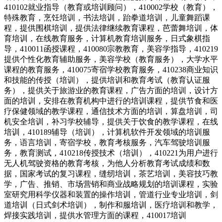
410102就业指导（教育或培训顾问），410002学校（教育），
特殊教育，烹饪培训，书法培训，跆拳道培训，儿童舞蹈课
程，提供围棋培训，提供法律继续教育课程，芭蕾舞培训，体
育培训，在线教育服务，计算机教育培训服务，日式象棋指
导，410011函授课程，410080宗教教育，美容学指导，410219
提供个性化教育辅助服务，美容学校（教育服务），大学水平
课程的教育服务，410075寄宿学校教育服务，410238商业知识
和技能的传授（培训），提供培训和教育考试（教育认证服
务），提供关于旅游业的教育课程，广告方面的培训，设计方
面的培训，安排在教育机构中进行的培训课程，提供节食和医
疗保健领域的教学课程，通信技术方面的培训，算盘培训，司
机安全培训，补习学校辅导，提供关于饮食的教学课程，在线
培训，410189辅导（培训），计算机软件开发领域的培训服
务，语言培训，寄宿学校，教育考核服务，汽车驾驶培训服
务，教育测试，410218传授技术（培训），410221为用户进行
无人机驾驶资格的教育考核，为他人分析教育考试成绩和数
据，国家考试的复习课程，缝纫培训，茶艺培训，美容技巧教
学，广告、推销、市场营销和商业战略规划的培训课程，实验
室研究用科学仪器和装置的操作培训，管道行业专业培训，剑
道培训（日式剑术培训），制作和服培训，医疗培训和教学，
焊接实践培训，提供水管理方面的课程，410017培训