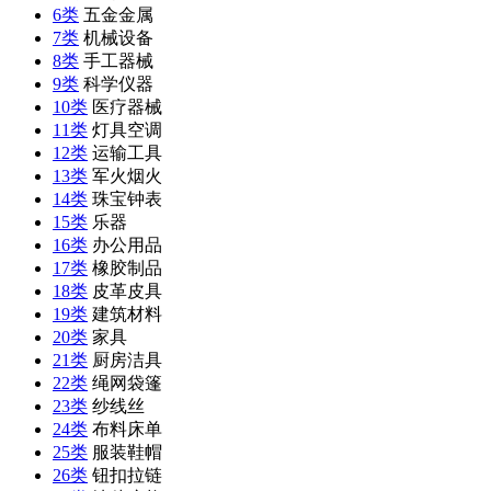
6类
五金金属
7类
机械设备
8类
手工器械
9类
科学仪器
10类
医疗器械
11类
灯具空调
12类
运输工具
13类
军火烟火
14类
珠宝钟表
15类
乐器
16类
办公用品
17类
橡胶制品
18类
皮革皮具
19类
建筑材料
20类
家具
21类
厨房洁具
22类
绳网袋篷
23类
纱线丝
24类
布料床单
25类
服装鞋帽
26类
钮扣拉链