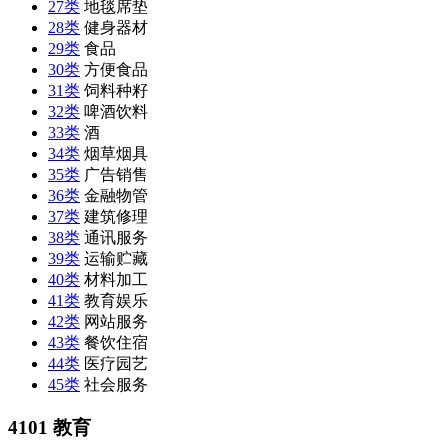
27类
地毯席垫
28类
健身器材
29类
食品
30类
方便食品
31类
饲料种籽
32类
啤酒饮料
33类
酒
34类
烟草烟具
35类
广告销售
36类
金融物管
37类
建筑修理
38类
通讯服务
39类
运输贮藏
40类
材料加工
41类
教育娱乐
42类
网站服务
43类
餐饮住宿
44类
医疗园艺
45类
社会服务
4101 教育