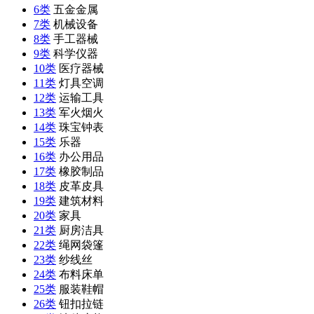
6类
五金金属
7类
机械设备
8类
手工器械
9类
科学仪器
10类
医疗器械
11类
灯具空调
12类
运输工具
13类
军火烟火
14类
珠宝钟表
15类
乐器
16类
办公用品
17类
橡胶制品
18类
皮革皮具
19类
建筑材料
20类
家具
21类
厨房洁具
22类
绳网袋篷
23类
纱线丝
24类
布料床单
25类
服装鞋帽
26类
钮扣拉链