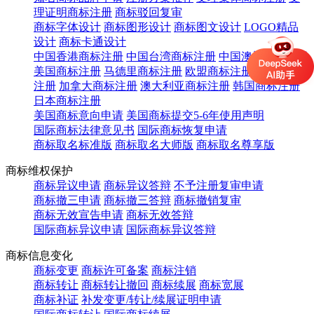
理证明商标注册
商标驳回复审
商标字体设计
商标图形设计
商标图文设计
LOGO精品
设计
商标卡通设计
中国香港商标注册
中国台湾商标注册
中国澳门商标注册
美国商标注册
马德里商标注册
欧盟商标注册
英国商标
注册
加拿大商标注册
澳大利亚商标注册
韩国商标注册
日本商标注册
美国商标意向申请
美国商标提交5-6年使用声明
国际商标法律意见书
国际商标恢复申请
商标取名标准版
商标取名大师版
商标取名尊享版
商标维权保护
商标异议申请
商标异议答辩
不予注册复审申请
商标撤三申请
商标撤三答辩
商标撤销复审
商标无效宣告申请
商标无效答辩
国际商标异议申请
国际商标异议答辩
商标信息变化
商标变更
商标许可备案
商标注销
商标转让
商标转让撤回
商标续展
商标宽展
商标补证
补发变更/转让/续展证明申请