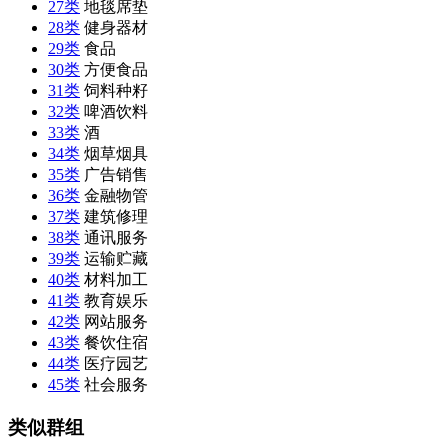
27类
地毯席垫
28类
健身器材
29类
食品
30类
方便食品
31类
饲料种籽
32类
啤酒饮料
33类
酒
34类
烟草烟具
35类
广告销售
36类
金融物管
37类
建筑修理
38类
通讯服务
39类
运输贮藏
40类
材料加工
41类
教育娱乐
42类
网站服务
43类
餐饮住宿
44类
医疗园艺
45类
社会服务
类似群组