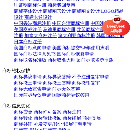
理证明商标注册
商标驳回复审
商标字体设计
商标图形设计
商标图文设计
LOGO精品
设计
商标卡通设计
中国香港商标注册
中国台湾商标注册
中国澳门商标注册
美国商标注册
马德里商标注册
欧盟商标注册
英国商标
注册
加拿大商标注册
澳大利亚商标注册
韩国商标注册
日本商标注册
美国商标意向申请
美国商标提交5-6年使用声明
国际商标法律意见书
国际商标恢复申请
商标取名标准版
商标取名大师版
商标取名尊享版
商标维权保护
商标异议申请
商标异议答辩
不予注册复审申请
商标撤三申请
商标撤三答辩
商标撤销复审
商标无效宣告申请
商标无效答辩
国际商标异议申请
国际商标异议答辩
商标信息变化
商标变更
商标许可备案
商标注销
商标转让
商标转让撤回
商标续展
商标宽展
商标补证
补发变更/转让/续展证明申请