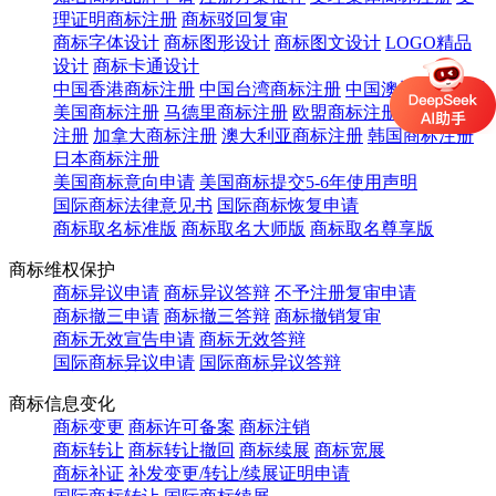
理证明商标注册
商标驳回复审
商标字体设计
商标图形设计
商标图文设计
LOGO精品
设计
商标卡通设计
中国香港商标注册
中国台湾商标注册
中国澳门商标注册
美国商标注册
马德里商标注册
欧盟商标注册
英国商标
注册
加拿大商标注册
澳大利亚商标注册
韩国商标注册
日本商标注册
美国商标意向申请
美国商标提交5-6年使用声明
国际商标法律意见书
国际商标恢复申请
商标取名标准版
商标取名大师版
商标取名尊享版
商标维权保护
商标异议申请
商标异议答辩
不予注册复审申请
商标撤三申请
商标撤三答辩
商标撤销复审
商标无效宣告申请
商标无效答辩
国际商标异议申请
国际商标异议答辩
商标信息变化
商标变更
商标许可备案
商标注销
商标转让
商标转让撤回
商标续展
商标宽展
商标补证
补发变更/转让/续展证明申请