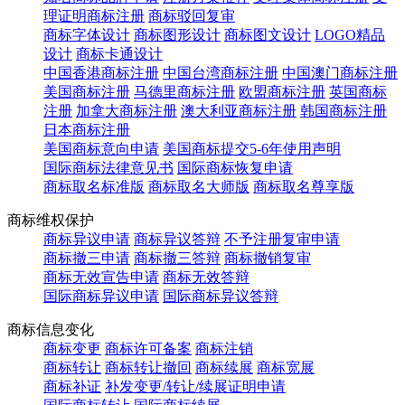
理证明商标注册
商标驳回复审
商标字体设计
商标图形设计
商标图文设计
LOGO精品
设计
商标卡通设计
中国香港商标注册
中国台湾商标注册
中国澳门商标注册
美国商标注册
马德里商标注册
欧盟商标注册
英国商标
注册
加拿大商标注册
澳大利亚商标注册
韩国商标注册
日本商标注册
美国商标意向申请
美国商标提交5-6年使用声明
国际商标法律意见书
国际商标恢复申请
商标取名标准版
商标取名大师版
商标取名尊享版
商标维权保护
商标异议申请
商标异议答辩
不予注册复审申请
商标撤三申请
商标撤三答辩
商标撤销复审
商标无效宣告申请
商标无效答辩
国际商标异议申请
国际商标异议答辩
商标信息变化
商标变更
商标许可备案
商标注销
商标转让
商标转让撤回
商标续展
商标宽展
商标补证
补发变更/转让/续展证明申请