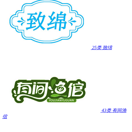
25类
致绵
43类
有间渔
倌