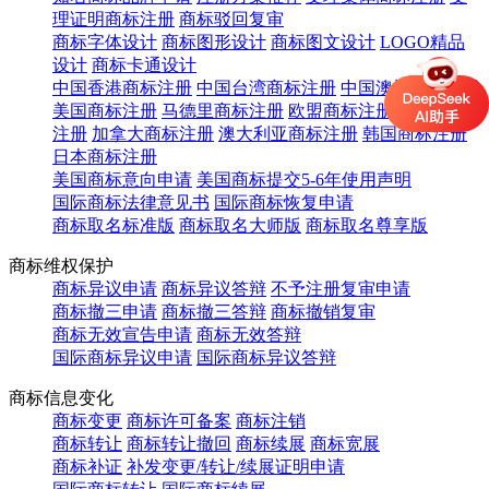
理证明商标注册
商标驳回复审
商标字体设计
商标图形设计
商标图文设计
LOGO精品
设计
商标卡通设计
中国香港商标注册
中国台湾商标注册
中国澳门商标注册
美国商标注册
马德里商标注册
欧盟商标注册
英国商标
注册
加拿大商标注册
澳大利亚商标注册
韩国商标注册
日本商标注册
美国商标意向申请
美国商标提交5-6年使用声明
国际商标法律意见书
国际商标恢复申请
商标取名标准版
商标取名大师版
商标取名尊享版
商标维权保护
商标异议申请
商标异议答辩
不予注册复审申请
商标撤三申请
商标撤三答辩
商标撤销复审
商标无效宣告申请
商标无效答辩
国际商标异议申请
国际商标异议答辩
商标信息变化
商标变更
商标许可备案
商标注销
商标转让
商标转让撤回
商标续展
商标宽展
商标补证
补发变更/转让/续展证明申请