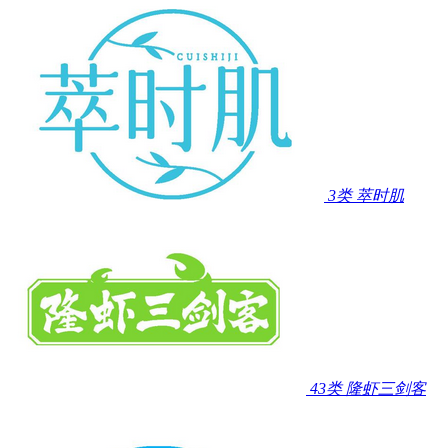
3类
萃时肌
43类
隆虾三剑客