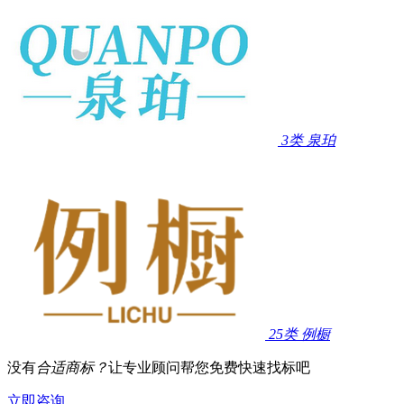
3类
泉珀
25类
例橱
没有
合适商标？
让专业顾问帮您免费快速找标吧
立即咨询