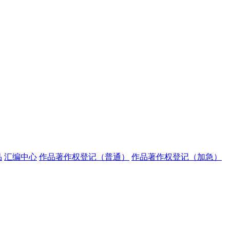
品
汇编中心
作品著作权登记（普通）
作品著作权登记（加急）