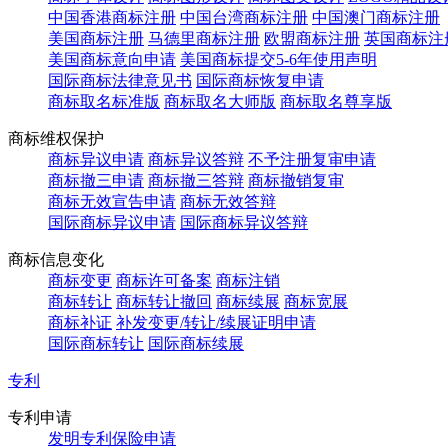
中国香港商标注册
中国台湾商标注册
中国澳门商标注册
美国商标注册
马德里商标注册
欧盟商标注册
英国商标注
美国商标意向申请
美国商标提交5-6年使用声明
国际商标法律意见书
国际商标恢复申请
商标取名标准版
商标取名大师版
商标取名尊享版
商标维权保护
商标异议申请
商标异议答辩
不予注册复审申请
商标撤三申请
商标撤三答辩
商标撤销复审
商标无效宣告申请
商标无效答辩
国际商标异议申请
国际商标异议答辩
商标信息变化
商标变更
商标许可备案
商标注销
商标转让
商标转让撤回
商标续展
商标宽展
商标补证
补发变更/转让/续展证明申请
国际商标转让
国际商标续展
专利
专利申请
发明专利保险申请