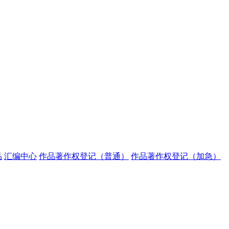
品
汇编中心
作品著作权登记（普通）
作品著作权登记（加急）