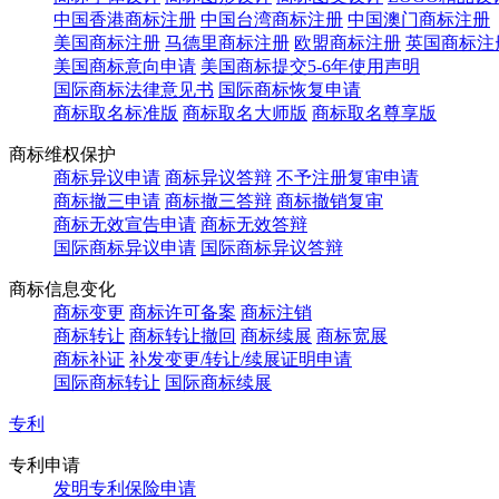
中国香港商标注册
中国台湾商标注册
中国澳门商标注册
美国商标注册
马德里商标注册
欧盟商标注册
英国商标注
美国商标意向申请
美国商标提交5-6年使用声明
国际商标法律意见书
国际商标恢复申请
商标取名标准版
商标取名大师版
商标取名尊享版
商标维权保护
商标异议申请
商标异议答辩
不予注册复审申请
商标撤三申请
商标撤三答辩
商标撤销复审
商标无效宣告申请
商标无效答辩
国际商标异议申请
国际商标异议答辩
商标信息变化
商标变更
商标许可备案
商标注销
商标转让
商标转让撤回
商标续展
商标宽展
商标补证
补发变更/转让/续展证明申请
国际商标转让
国际商标续展
专利
专利申请
发明专利保险申请