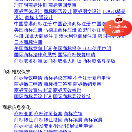
理证明商标注册
商标驳回复审
商标字体设计
商标图形设计
商标图文设计
LOGO精品
设计
商标卡通设计
中国香港商标注册
中国台湾商标注册
中国澳门商标注册
美国商标注册
马德里商标注册
欧盟商标注册
英国商标
注册
加拿大商标注册
澳大利亚商标注册
韩国商标注册
日本商标注册
美国商标意向申请
美国商标提交5-6年使用声明
国际商标法律意见书
国际商标恢复申请
商标取名标准版
商标取名大师版
商标取名尊享版
商标维权保护
商标异议申请
商标异议答辩
不予注册复审申请
商标撤三申请
商标撤三答辩
商标撤销复审
商标无效宣告申请
商标无效答辩
国际商标异议申请
国际商标异议答辩
商标信息变化
商标变更
商标许可备案
商标注销
商标转让
商标转让撤回
商标续展
商标宽展
商标补证
补发变更/转让/续展证明申请