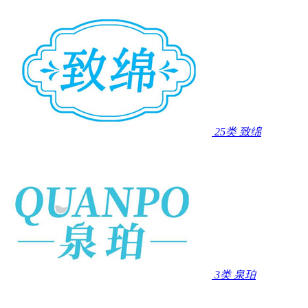
25类
致绵
3类
泉珀