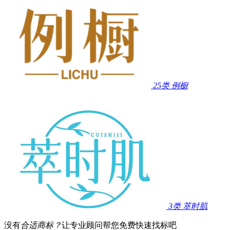
25类
例橱
3类
萃时肌
没有
合适商标？
让专业顾问帮您免费快速找标吧