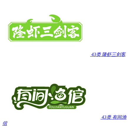
43类
隆虾三剑客
43类
有间渔
倌