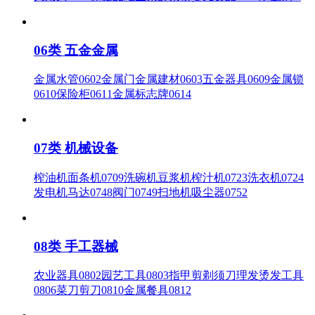
06类 五金金属
金属水管0602金属门金属建材0603五金器具0609金属锁
0610保险柜0611金属标志牌0614
07类 机械设备
榨油机面条机0709洗碗机豆浆机榨汁机0723洗衣机0724
发电机马达0748阀门0749扫地机吸尘器0752
08类 手工器械
农业器具0802园艺工具0803指甲剪剃须刀理发烫发工具
0806菜刀剪刀0810金属餐具0812