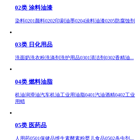
02类 涂料油漆
染料0201颜料0202印刷油墨0204涂料油漆0205防腐蚀剂
03类 日化用品
洗面奶洗衣粉洗涤剂洗护用品0301清洁剂0302香精油...
04类 燃料油脂
机油润滑油汽车机油工业用油脂0401汽油酒精0402工业
用蜡
05类 医药品
人用药0501保健品维生素酵素粉婴儿食品0502杀虫剂...