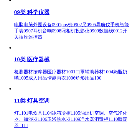
09类 科学仪器
电脑电脑外围设备0901pos机0902尺0905导航仪手机智能
手表0907耳机音响0908照相机投影仪0909数据线0912开
关插座遥控器
10类 医疗器械
检测器材按摩器医疗器材1001口罩辅助器材1004奶瓶奶
嘴1005成人用品情趣内衣1006矫形用品100
11类 灯具空调
灯1101电炊具1104冰箱冷柜1105油烟机空调、空气净化
器、加湿器1106卫浴热水器1109净水器消毒柜1110取暖
器1111