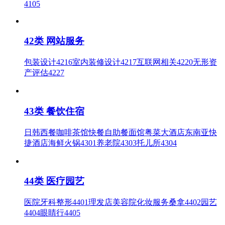
4105
42类 网站服务
包装设计4216室内装修设计4217互联网相关4220无形资
产评估4227
43类 餐饮住宿
日韩西餐咖啡茶馆快餐自助餐面馆粤菜大酒店东南亚快
捷酒店海鲜火锅4301养老院4303托儿所4304
44类 医疗园艺
医院牙科整形4401理发店美容院化妆服务桑拿4402园艺
4404眼睛行4405