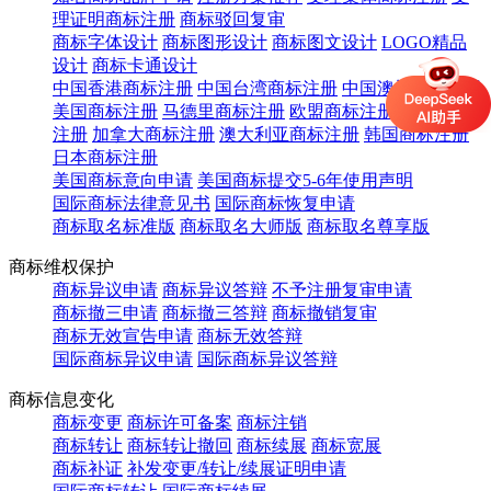
理证明商标注册
商标驳回复审
商标字体设计
商标图形设计
商标图文设计
LOGO精品
设计
商标卡通设计
中国香港商标注册
中国台湾商标注册
中国澳门商标注册
美国商标注册
马德里商标注册
欧盟商标注册
英国商标
注册
加拿大商标注册
澳大利亚商标注册
韩国商标注册
日本商标注册
美国商标意向申请
美国商标提交5-6年使用声明
国际商标法律意见书
国际商标恢复申请
商标取名标准版
商标取名大师版
商标取名尊享版
商标维权保护
商标异议申请
商标异议答辩
不予注册复审申请
商标撤三申请
商标撤三答辩
商标撤销复审
商标无效宣告申请
商标无效答辩
国际商标异议申请
国际商标异议答辩
商标信息变化
商标变更
商标许可备案
商标注销
商标转让
商标转让撤回
商标续展
商标宽展
商标补证
补发变更/转让/续展证明申请