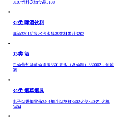
3107饲料宠物食品3108
32类 啤酒饮料
啤酒3201矿泉水汽水酵素饮料果汁3202
33类 酒
白酒葡萄酒黄酒洋酒3301果酒（含酒精）330002，葡萄
酒
34类 烟草烟具
电子烟香烟雪茄3401烟斗烟灰缸3402火柴3403打火机
3404