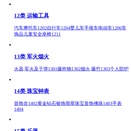
12类 运输工具
汽车摩托车1202自行车1204婴儿车手推车电动车1206车
饰品儿童安全座椅1211
13类 军火烟火
火器,军火及子弹1301爆炸物1302烟火,爆竹1303个人防护
14类 珠宝钟表
首饰盒1402黄金钻石银饰翡翠珠宝首饰佛珠1403手表
1404