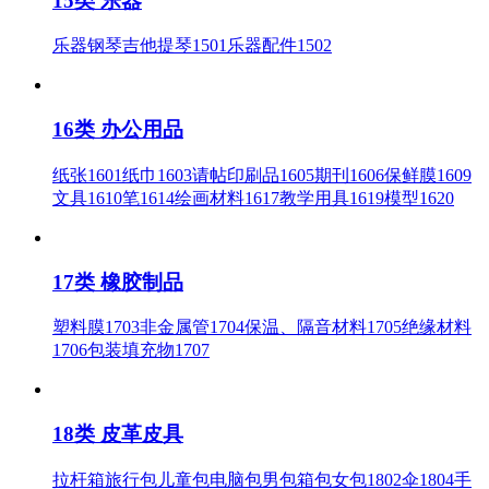
15类 乐器
乐器钢琴吉他提琴1501乐器配件1502
16类 办公用品
纸张1601纸巾1603请帖印刷品1605期刊1606保鲜膜1609
文具1610笔1614绘画材料1617教学用具1619模型1620
17类 橡胶制品
塑料膜1703非金属管1704保温、隔音材料1705绝缘材料
1706包装填充物1707
18类 皮革皮具
拉杆箱旅行包儿童包电脑包男包箱包女包1802伞1804手