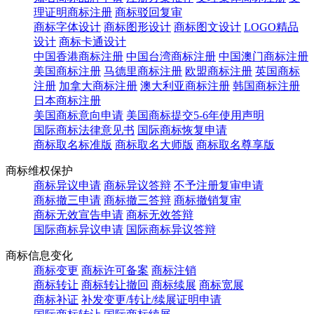
理证明商标注册
商标驳回复审
商标字体设计
商标图形设计
商标图文设计
LOGO精品
设计
商标卡通设计
中国香港商标注册
中国台湾商标注册
中国澳门商标注册
美国商标注册
马德里商标注册
欧盟商标注册
英国商标
注册
加拿大商标注册
澳大利亚商标注册
韩国商标注册
日本商标注册
美国商标意向申请
美国商标提交5-6年使用声明
国际商标法律意见书
国际商标恢复申请
商标取名标准版
商标取名大师版
商标取名尊享版
商标维权保护
商标异议申请
商标异议答辩
不予注册复审申请
商标撤三申请
商标撤三答辩
商标撤销复审
商标无效宣告申请
商标无效答辩
国际商标异议申请
国际商标异议答辩
商标信息变化
商标变更
商标许可备案
商标注销
商标转让
商标转让撤回
商标续展
商标宽展
商标补证
补发变更/转让/续展证明申请