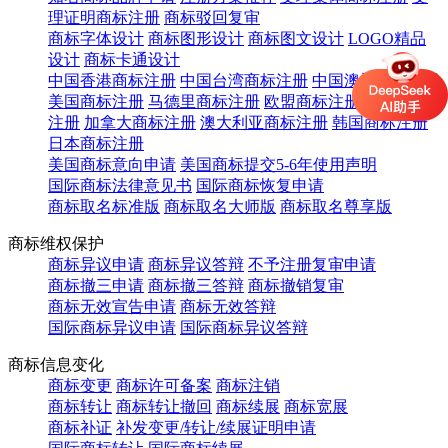
理证明商标注册
商标驳回复审
商标字体设计
商标图形设计
商标图文设计
LOGO精品
设计
商标卡通设计
中国香港商标注册
中国台湾商标注册
中国澳门商标注册
美国商标注册
马德里商标注册
欧盟商标注册
英国商标
注册
加拿大商标注册
澳大利亚商标注册
韩国商标注册
日本商标注册
美国商标意向申请
美国商标提交5-6年使用声明
国际商标法律意见书
国际商标恢复申请
商标取名标准版
商标取名大师版
商标取名尊享版
商标维权保护
商标异议申请
商标异议答辩
不予注册复审申请
商标撤三申请
商标撤三答辩
商标撤销复审
商标无效宣告申请
商标无效答辩
国际商标异议申请
国际商标异议答辩
商标信息变化
商标变更
商标许可备案
商标注销
商标转让
商标转让撤回
商标续展
商标宽展
商标补证
补发变更/转让/续展证明申请