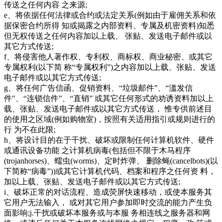
传送之任何内容 之来源;
e、将依据任何法律或合约或法定关系(例如由于雇佣关系和依
据保密合约所得 知或揭露之内部资料、专属及机密资料)知悉
但无权传送之任何内容加以上载、 张贴、发送电子邮件或以
其它方式传送;
f、将侵害他人著作权、专利权、商标权、商业秘密、或其它
专属权利(以下简 称“专属权利”)之内容加以上载、张贴、发送
电子邮件或以其它方式传送;
g、将任何广告信函、促销资料、“垃圾邮件”、“滥发信
件"、“连锁信件”、“直销” 或其它任何形式的劝诱资料加以上
载、张贴、发送电子邮件或以其它方式传送， 惟专供前述目
的使用之区域(例如购物室)，按照有关适用指引或规则进行的
行 为不在此限;
h、将设计目的在于干扰、破坏或限制任何计算机软件、硬件
或通讯设备功能 之计算机病毒(包括但不限于木马程序
(trojanhorses)、蠕虫(worms)、定时炸弹、 删除蝇(cancelbots)(以
下简称“病毒”))或其它计算机代码、档案和程序之任何资 料，
加以上载、张贴、发送电子邮件或以其它方式传送;
i、破坏正常的对话流程、造成荧屏快速移动，或使本服务其
它用户无法输入， 或对其它用户参加即时交流的能力产生负
面影响;j.干扰或破坏本服务或与本服 务相连线之服务器和网