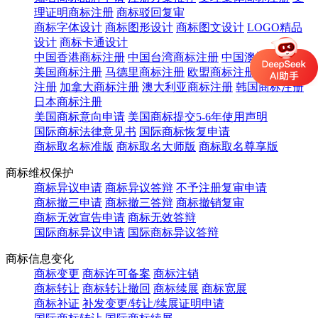
理证明商标注册
商标驳回复审
商标字体设计
商标图形设计
商标图文设计
LOGO精品
设计
商标卡通设计
中国香港商标注册
中国台湾商标注册
中国澳门商标注册
美国商标注册
马德里商标注册
欧盟商标注册
英国商标
注册
加拿大商标注册
澳大利亚商标注册
韩国商标注册
日本商标注册
美国商标意向申请
美国商标提交5-6年使用声明
国际商标法律意见书
国际商标恢复申请
商标取名标准版
商标取名大师版
商标取名尊享版
商标维权保护
商标异议申请
商标异议答辩
不予注册复审申请
商标撤三申请
商标撤三答辩
商标撤销复审
商标无效宣告申请
商标无效答辩
国际商标异议申请
国际商标异议答辩
商标信息变化
商标变更
商标许可备案
商标注销
商标转让
商标转让撤回
商标续展
商标宽展
商标补证
补发变更/转让/续展证明申请