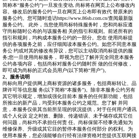
简称本“服务公约”)一旦发生变动, 尚标将在网页上公布修改内
容。修改后的服务公约一旦在网页上公布即有效代 替原来的
服务公约。您可随时造访https://www.86sb.com.cn/查阅最新版
服务公约。 此外，当您使用尚标特殊服务时，您和尚标应遵
守尚标随时公布的与该服务相 关的指引和规则。前述所有的
指引和规则，均构成本服务公约的一部分。您在 使用尚标提
供的各项服务之前，应仔细阅读本服务公约。如您不同意本服
务公 约或对其的修改有异议，您可以主动取消尚标提供的服
务;您一旦使用尚标服务， 即视为您已了解并完全同意本服务
公约各项内容，包括尚标对服务公约随时所 做的任何修改，
即可成为尚标的正式会员用户(以下简称“用户”)。
2、服务说明
尚标向用户提供网上商标资源的诸多服务，包括商标转让、品
牌许可等信息服 务(以下简称“本服务”)。除非本服务公约另有
其它明示规定，增加或强化目前本 服务的任何新功能，包括
所推出的新产品，均受到本服务公约之规范。您了解 并同
意，本服务仅依其当前所呈现的状况提供，对于任何用户通讯
或个人化设 定之时效、删除、传递错误、未予储存或其它任
何问题，尚标均不承担任何责 任。尚标保留不经事先通知为
维修保养、升级或其它目的暂停本服务任何部分 的权利。为
使用本服务，您必须能够自行经有法律资格对您提供互联网接