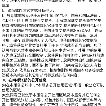
络，或违反任何关于本服务连线网络之规定、程序、政 策或
规范;
k、跟踪或以其它方式骚扰他人;
l、故意或非故意地违反任何适用的当地、国家和国际法律，
包括但不限于香港 联合交易所、上海或深圳交易所颁布的规
则或法规或任何国家的或其它证券交 易所的任何规则包括但
不限于纽约证券交易所、美国证券交易所或NASDAQ， 以及
任何具有法律效力的规则;或m.未经合法授权而截获、篡改、
收集、储存 或删除他人个人信息、电子邮件或其它数据资
料，或将获知的此类资料用于任 何非法或不正当目的。您已
认可尚标未对本服务内容加以任何事先审查，对用 户的使用
行为也无法进行全面控制，您使用任何内容时，包括依赖前述
内容之 正确性、完整性或实用性时，您同意将自行加以判断
并承担所有风险，而不依 赖于尚标。但尚标及其指定人有权
(但无义务)依其自行之考虑，拒绝和删除可 经由本服务提供之
违反本条款的或其它引起尚标反感的任何内容。
8、在尚标张贴的公开信息
(a)在本服务公约中，“本服务公开使用区域”系指一般公众可以
使用的区域。
(b)您同意已就您于本服务公开使用区域及本服务其它任何公
开使用区域张贴 之内容，或包括照片、图形或影音资料等内
容，授予尚标全球性、免许可费及 非的使用权，尚标可以为