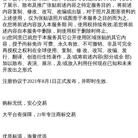
了展示、散布及推广张贴前述内容之特定服务目的， 将前述
内容复制、修改、改写、改编或出版，对于照片及图形资料的
上述使用， 仅为张贴该照片或图形于本服务之目的而为之。
在您将前述内容放入本服务期 间，使用权持续有效;若您将前
述内容自本服务中删除，则使用权于删除时终止。
(c)您同意已就您于本服务其它公开使用区域张贴的其它内
容，授予尚标免许 可费、永久有效、不可撤销、非及可完全
再授权之权利在全球使用、复制、修 改、改写、改编、发
行、翻译、创造衍生性著作，及/或将前述内容(部分或全 部)
加以散布、表演、展示，及/或放入利用任何现在已知和未来
开发出之形式
注册协议于2021年8月1日正式发布，并即时生效.
购标无忧，安心交易
大平台有保障，
年专注商标交易
21
优质标源，海量优选