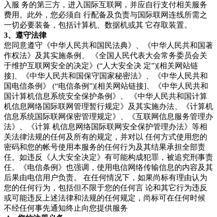
入服 务的第三方，进入国际互联网，并应自行支付相关服务
费用。此外，您必须自 行配备及负责与国际联网连线所需之
一切必要装备，包括计算机、数据机或其 它存取装置。
3、遵守法律
您同意遵守《中华人民共和国民法典》、《中华人民共和国著
作权法》及其实施条例、 《全国人民代表大会常务委员会关
于维护互联网安全的决定》(“人大安全决 定”)[相关网站链
接]、《中华人民共和国保守国家秘密法》、《中华人民共和
国电信条例》 (“电信条例”)[相关网站链接]、《中华人民共和
国计算机信息系统安全保护条例》、 《中华人民共和国计算
机信息网络国际联网管理暂行规定》及其实施办法、《计算机
信息系统国际联网保密管理规定》、《互联网信息服务管理办
法》、《计算 机信息网络国际联网安全保护管理办法》等相
关法律法规的任何及所有的规定，并对以 任何方式使用您的
密码和您的帐号使用本服务的任何行为及其结果承担全部责
任。如违反《人大安全决定》有可能构成犯罪，被追究刑事责
任。《电信条例》也强调，使用电信网络传输信息的内容及其
后果由电信用户负责。 在任何情况下，如果尚标有理由认为
您的任何行为，包括但不限于您的任何言 论和其它行为违反
或可能违反上述法律和法规的任何规定，尚标可在任何时候
不经任何事先通知终止向您提供服务