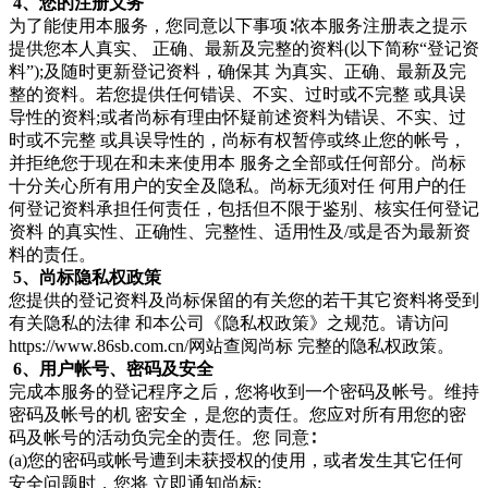
4、您的注册义务
为了能使用本服务，您同意以下事项∶依本服务注册表之提示
提供您本人真实、 正确、最新及完整的资料(以下简称“登记资
料”);及随时更新登记资料，确保其 为真实、正确、最新及完
整的资料。若您提供任何错误、不实、过时或不完整 或具误
导性的资料;或者尚标有理由怀疑前述资料为错误、不实、过
时或不完整 或具误导性的，尚标有权暂停或终止您的帐号，
并拒绝您于现在和未来使用本 服务之全部或任何部分。尚标
十分关心所有用户的安全及隐私。尚标无须对任 何用户的任
何登记资料承担任何责任，包括但不限于鉴别、核实任何登记
资料 的真实性、正确性、完整性、适用性及/或是否为最新资
料的责任。
5、尚标隐私权政策
您提供的登记资料及尚标保留的有关您的若干其它资料将受到
有关隐私的法律 和本公司《隐私权政策》之规范。请访问
https://www.86sb.com.cn/网站查阅尚标 完整的隐私权政策。
6、用户帐号、密码及安全
完成本服务的登记程序之后，您将收到一个密码及帐号。维持
密码及帐号的机 密安全，是您的责任。您应对所有用您的密
码及帐号的活动负完全的责任。您 同意∶
(a)您的密码或帐号遭到未获授权的使用，或者发生其它任何
安全问题时，您将 立即通知尚标;