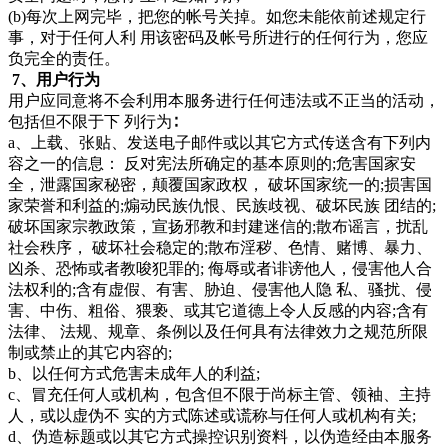
(b)每次上网完毕，把您的帐号关掉。如您未能依前述规定行
事，对于任何人利 用该密码及帐号所进行的任何行为，您应
负完全的责任。
7、用户行为
用户应同意将不会利用本服务进行任何违法或不正当的活动，
包括但不限于下 列行为∶
a、上载、张贴、发送电子邮件或以其它方式传送含有下列内
容之一的信息： 反对宪法所确定的基本原则的;危害国家安
全，泄露国家秘密，颠覆国家政权， 破坏国家统一的;损害国
家荣誉和利益的;煽动民族仇恨、民族歧视、破坏民族 团结的;
破坏国家宗教政策，宣扬邪教和封建迷信的;散布谣言，扰乱
社会秩序， 破坏社会稳定的;散布淫秽、色情、赌博、暴力、
凶杀、恐怖或者教唆犯罪的; 侮辱或者诽谤他人，侵害他人合
法权利的;含有虚假、有害、胁迫、侵害他人隐 私、骚扰、侵
害、中伤、粗俗、猥亵、或其它道德上令人反感的内容;含有
法律、 法规、规章、条例以及任何具有法律效力之规范所限
制或禁止的其它内容的;
b、以任何方式危害未成年人的利益;
c、冒充任何人或机构，包含但不限于尚标主管、领袖、主持
人，或以虚伪不 实的方式陈述或谎称与任何人或机构有关;
d、伪造标题或以其它方式操控识别资料，以伪造经由本服务