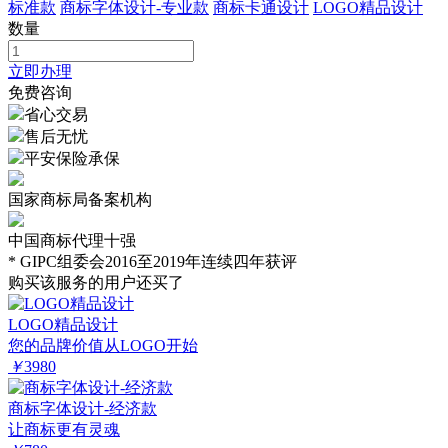
标准款
商标字体设计-专业款
商标卡通设计
LOGO精品设计
数量
立即办理
免费咨询
省心交易
售后无忧
平安保险承保
国家商标局备案机构
中国商标代理十强
* GIPC组委会2016至2019年连续四年获评
购买该服务的用户还买了
LOGO精品设计
您的品牌价值从LOGO开始
￥
3980
商标字体设计-经济款
让商标更有灵魂