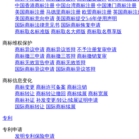
中国香港商标注册
中国台湾商标注册
中国澳门商标注册
美国商标注册
马德里商标注册
欧盟商标注册
英国商标注
美国商标意向申请
美国商标提交5-6年使用声明
国际商标法律意见书
国际商标恢复申请
商标取名标准版
商标取名大师版
商标取名尊享版
商标维权保护
商标异议申请
商标异议答辩
不予注册复审申请
商标撤三申请
商标撤三答辩
商标撤销复审
商标无效宣告申请
商标无效答辩
国际商标异议申请
国际商标异议答辩
商标信息变化
商标变更
商标许可备案
商标注销
商标转让
商标转让撤回
商标续展
商标宽展
商标补证
补发变更/转让/续展证明申请
国际商标转让
国际商标续展
专利
专利申请
发明专利保险申请