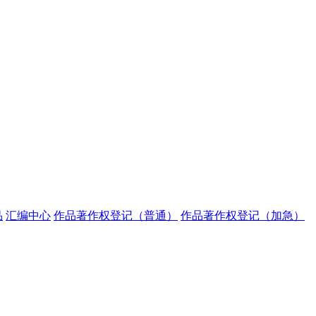
品
汇编中心
作品著作权登记（普通）
作品著作权登记（加急）