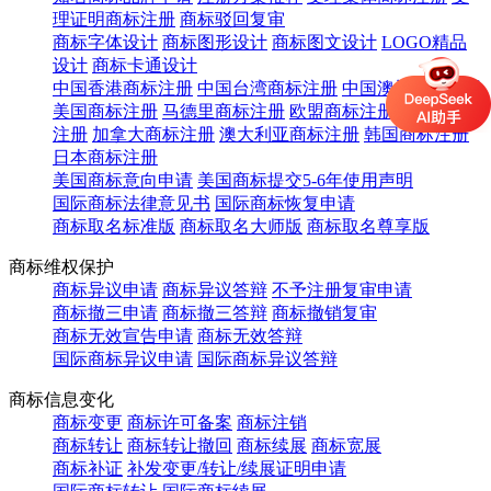
理证明商标注册
商标驳回复审
商标字体设计
商标图形设计
商标图文设计
LOGO精品
设计
商标卡通设计
中国香港商标注册
中国台湾商标注册
中国澳门商标注册
美国商标注册
马德里商标注册
欧盟商标注册
英国商标
注册
加拿大商标注册
澳大利亚商标注册
韩国商标注册
日本商标注册
美国商标意向申请
美国商标提交5-6年使用声明
国际商标法律意见书
国际商标恢复申请
商标取名标准版
商标取名大师版
商标取名尊享版
商标维权保护
商标异议申请
商标异议答辩
不予注册复审申请
商标撤三申请
商标撤三答辩
商标撤销复审
商标无效宣告申请
商标无效答辩
国际商标异议申请
国际商标异议答辩
商标信息变化
商标变更
商标许可备案
商标注销
商标转让
商标转让撤回
商标续展
商标宽展
商标补证
补发变更/转让/续展证明申请