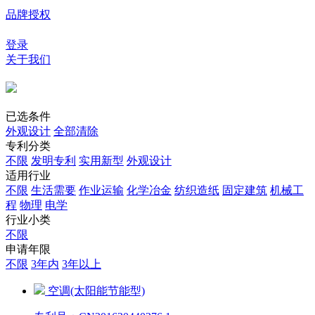
品牌授权
登录
关于我们
已选条件
外观设计
全部清除
专利分类
不限
发明专利
实用新型
外观设计
适用行业
不限
生活需要
作业运输
化学冶金
纺织造纸
固定建筑
机械工
程
物理
电学
行业小类
不限
申请年限
不限
3年内
3年以上
空调(太阳能节能型)