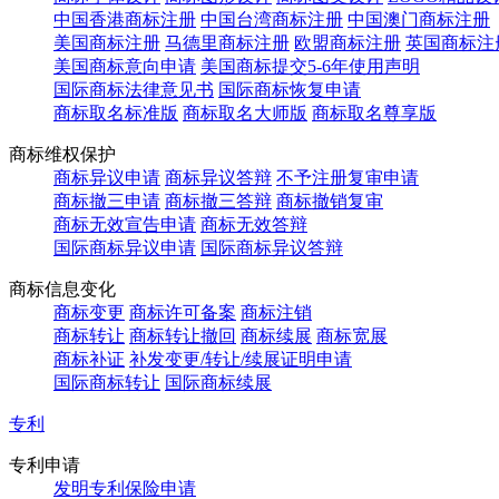
中国香港商标注册
中国台湾商标注册
中国澳门商标注册
美国商标注册
马德里商标注册
欧盟商标注册
英国商标注
美国商标意向申请
美国商标提交5-6年使用声明
国际商标法律意见书
国际商标恢复申请
商标取名标准版
商标取名大师版
商标取名尊享版
商标维权保护
商标异议申请
商标异议答辩
不予注册复审申请
商标撤三申请
商标撤三答辩
商标撤销复审
商标无效宣告申请
商标无效答辩
国际商标异议申请
国际商标异议答辩
商标信息变化
商标变更
商标许可备案
商标注销
商标转让
商标转让撤回
商标续展
商标宽展
商标补证
补发变更/转让/续展证明申请
国际商标转让
国际商标续展
专利
专利申请
发明专利保险申请