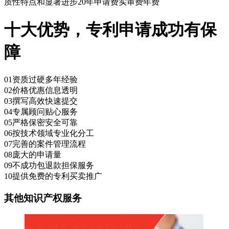
质性特点和显著进步
20年
申请费实审费年费
十大优势，专利申请成功有保
障
01
资质过硬多年经验
02
价格优惠信息透明
03
撰写高效快速提交
04
专属顾问贴心服务
05
严格保密安全可靠
06
按技术领域专业化分工
07
完善的案件管理流程
08
庞大的申请量
09
不成功包退款担保服务
10
提供免费的专利买卖推广
其他知识产权服务