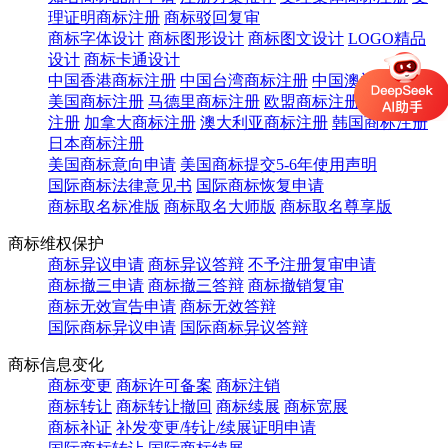
理证明商标注册
商标驳回复审
商标字体设计
商标图形设计
商标图文设计
LOGO精品
设计
商标卡通设计
中国香港商标注册
中国台湾商标注册
中国澳门商标注册
美国商标注册
马德里商标注册
欧盟商标注册
英国商标
注册
加拿大商标注册
澳大利亚商标注册
韩国商标注册
日本商标注册
美国商标意向申请
美国商标提交5-6年使用声明
国际商标法律意见书
国际商标恢复申请
商标取名标准版
商标取名大师版
商标取名尊享版
商标维权保护
商标异议申请
商标异议答辩
不予注册复审申请
商标撤三申请
商标撤三答辩
商标撤销复审
商标无效宣告申请
商标无效答辩
国际商标异议申请
国际商标异议答辩
商标信息变化
商标变更
商标许可备案
商标注销
商标转让
商标转让撤回
商标续展
商标宽展
商标补证
补发变更/转让/续展证明申请