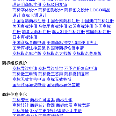
理证明商标注册
商标驳回复审
商标字体设计
商标图形设计
商标图文设计
LOGO精品
设计
商标卡通设计
中国香港商标注册
中国台湾商标注册
中国澳门商标注册
美国商标注册
马德里商标注册
欧盟商标注册
英国商标
注册
加拿大商标注册
澳大利亚商标注册
韩国商标注册
日本商标注册
美国商标意向申请
美国商标提交5-6年使用声明
国际商标法律意见书
国际商标恢复申请
商标取名标准版
商标取名大师版
商标取名尊享版
商标维权保护
商标异议申请
商标异议答辩
不予注册复审申请
商标撤三申请
商标撤三答辩
商标撤销复审
商标无效宣告申请
商标无效答辩
国际商标异议申请
国际商标异议答辩
商标信息变化
商标变更
商标许可备案
商标注销
商标转让
商标转让撤回
商标续展
商标宽展
商标补证
补发变更/转让/续展证明申请