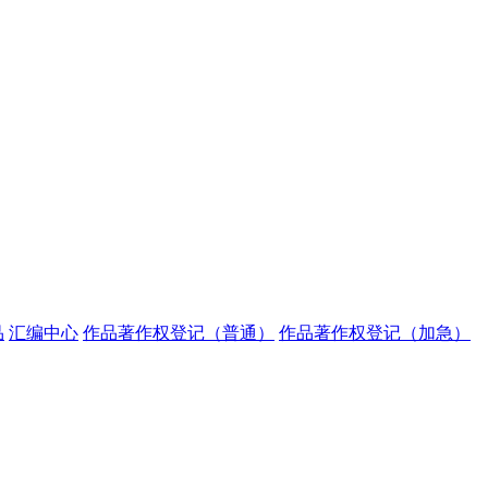
品
汇编中心
作品著作权登记（普通）
作品著作权登记（加急）