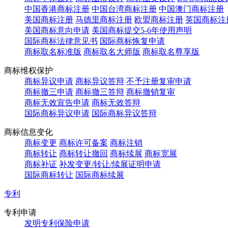
中国香港商标注册
中国台湾商标注册
中国澳门商标注册
美国商标注册
马德里商标注册
欧盟商标注册
英国商标注
美国商标意向申请
美国商标提交5-6年使用声明
国际商标法律意见书
国际商标恢复申请
商标取名标准版
商标取名大师版
商标取名尊享版
商标维权保护
商标异议申请
商标异议答辩
不予注册复审申请
商标撤三申请
商标撤三答辩
商标撤销复审
商标无效宣告申请
商标无效答辩
国际商标异议申请
国际商标异议答辩
商标信息变化
商标变更
商标许可备案
商标注销
商标转让
商标转让撤回
商标续展
商标宽展
商标补证
补发变更/转让/续展证明申请
国际商标转让
国际商标续展
专利
专利申请
发明专利保险申请