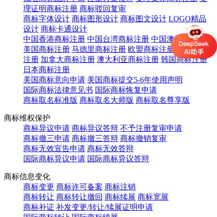
理证明商标注册
商标驳回复审
商标字体设计
商标图形设计
商标图文设计
LOGO精品
设计
商标卡通设计
中国香港商标注册
中国台湾商标注册
中国澳门商标注册
美国商标注册
马德里商标注册
欧盟商标注册
英国商标
注册
加拿大商标注册
澳大利亚商标注册
韩国商标注册
日本商标注册
美国商标意向申请
美国商标提交5-6年使用声明
国际商标法律意见书
国际商标恢复申请
商标取名标准版
商标取名大师版
商标取名尊享版
商标维权保护
商标异议申请
商标异议答辩
不予注册复审申请
商标撤三申请
商标撤三答辩
商标撤销复审
商标无效宣告申请
商标无效答辩
国际商标异议申请
国际商标异议答辩
商标信息变化
商标变更
商标许可备案
商标注销
商标转让
商标转让撤回
商标续展
商标宽展
商标补证
补发变更/转让/续展证明申请