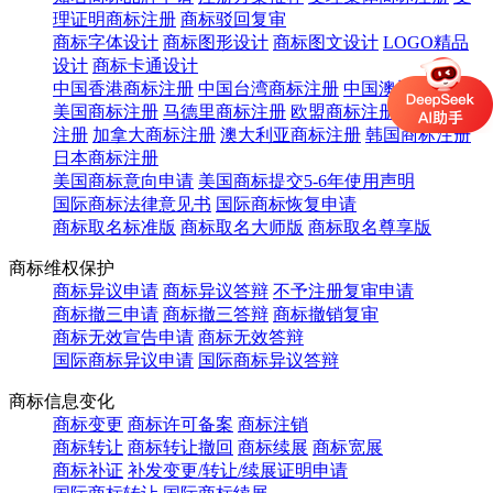
理证明商标注册
商标驳回复审
商标字体设计
商标图形设计
商标图文设计
LOGO精品
设计
商标卡通设计
中国香港商标注册
中国台湾商标注册
中国澳门商标注册
美国商标注册
马德里商标注册
欧盟商标注册
英国商标
注册
加拿大商标注册
澳大利亚商标注册
韩国商标注册
日本商标注册
美国商标意向申请
美国商标提交5-6年使用声明
国际商标法律意见书
国际商标恢复申请
商标取名标准版
商标取名大师版
商标取名尊享版
商标维权保护
商标异议申请
商标异议答辩
不予注册复审申请
商标撤三申请
商标撤三答辩
商标撤销复审
商标无效宣告申请
商标无效答辩
国际商标异议申请
国际商标异议答辩
商标信息变化
商标变更
商标许可备案
商标注销
商标转让
商标转让撤回
商标续展
商标宽展
商标补证
补发变更/转让/续展证明申请