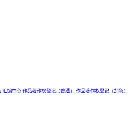
品
汇编中心
作品著作权登记（普通）
作品著作权登记（加急）