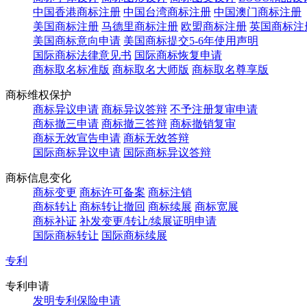
中国香港商标注册
中国台湾商标注册
中国澳门商标注册
美国商标注册
马德里商标注册
欧盟商标注册
英国商标注
美国商标意向申请
美国商标提交5-6年使用声明
国际商标法律意见书
国际商标恢复申请
商标取名标准版
商标取名大师版
商标取名尊享版
商标维权保护
商标异议申请
商标异议答辩
不予注册复审申请
商标撤三申请
商标撤三答辩
商标撤销复审
商标无效宣告申请
商标无效答辩
国际商标异议申请
国际商标异议答辩
商标信息变化
商标变更
商标许可备案
商标注销
商标转让
商标转让撤回
商标续展
商标宽展
商标补证
补发变更/转让/续展证明申请
国际商标转让
国际商标续展
专利
专利申请
发明专利保险申请