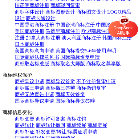
理证明商标注册
商标驳回复审
商标字体设计
商标图形设计
商标图文设计
LOGO精品
设计
商标卡通设计
中国香港商标注册
中国台湾商标注册
中国澳门商标注册
美国商标注册
马德里商标注册
欧盟商标注册
英国商标
注册
加拿大商标注册
澳大利亚商标注册
韩国商标注册
日本商标注册
美国商标意向申请
美国商标提交5-6年使用声明
国际商标法律意见书
国际商标恢复申请
商标取名标准版
商标取名大师版
商标取名尊享版
商标维权保护
商标异议申请
商标异议答辩
不予注册复审申请
商标撤三申请
商标撤三答辩
商标撤销复审
商标无效宣告申请
商标无效答辩
国际商标异议申请
国际商标异议答辩
商标信息变化
商标变更
商标许可备案
商标注销
商标转让
商标转让撤回
商标续展
商标宽展
商标补证
补发变更/转让/续展证明申请