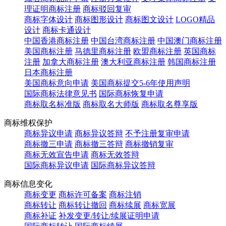
理证明商标注册
商标驳回复审
商标字体设计
商标图形设计
商标图文设计
LOGO精品
设计
商标卡通设计
中国香港商标注册
中国台湾商标注册
中国澳门商标注册
美国商标注册
马德里商标注册
欧盟商标注册
英国商标
注册
加拿大商标注册
澳大利亚商标注册
韩国商标注册
日本商标注册
美国商标意向申请
美国商标提交5-6年使用声明
国际商标法律意见书
国际商标恢复申请
商标取名标准版
商标取名大师版
商标取名尊享版
商标维权保护
商标异议申请
商标异议答辩
不予注册复审申请
商标撤三申请
商标撤三答辩
商标撤销复审
商标无效宣告申请
商标无效答辩
国际商标异议申请
国际商标异议答辩
商标信息变化
商标变更
商标许可备案
商标注销
商标转让
商标转让撤回
商标续展
商标宽展
商标补证
补发变更/转让/续展证明申请