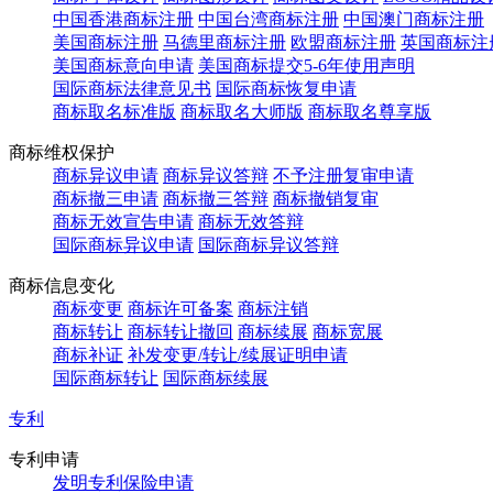
中国香港商标注册
中国台湾商标注册
中国澳门商标注册
美国商标注册
马德里商标注册
欧盟商标注册
英国商标注
美国商标意向申请
美国商标提交5-6年使用声明
国际商标法律意见书
国际商标恢复申请
商标取名标准版
商标取名大师版
商标取名尊享版
商标维权保护
商标异议申请
商标异议答辩
不予注册复审申请
商标撤三申请
商标撤三答辩
商标撤销复审
商标无效宣告申请
商标无效答辩
国际商标异议申请
国际商标异议答辩
商标信息变化
商标变更
商标许可备案
商标注销
商标转让
商标转让撤回
商标续展
商标宽展
商标补证
补发变更/转让/续展证明申请
国际商标转让
国际商标续展
专利
专利申请
发明专利保险申请