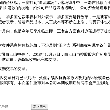
的价格战，一度打到“血流成河”，这场缠斗中，王老吉脱颖而出
“四面楚歌”的境地，如公司产品包装遭遇断供、公司资金遭遇银
时，加多宝总裁李春林对外表示，加多宝要进行改革，一是要有
记者表示，随着产品成本、人工成本等不断在上涨，消费群体也
个月内，也是今年旺季来临之际，王老吉方面也对凉茶进行了提
次案件系商标侵权纠纷，不涉及到“王老吉”系列商标权属争议问
白云山中去了。2018年12月27日，白云山与控股股东广药集
云山也宣布，该商标收购已完成交割。
收购交易的交割。
于因交割日前已经判决生效但后续因抗诉等原因改判的诉讼或者
担和享有。本次案件重审对本公司本期或期后利润不会产生影响