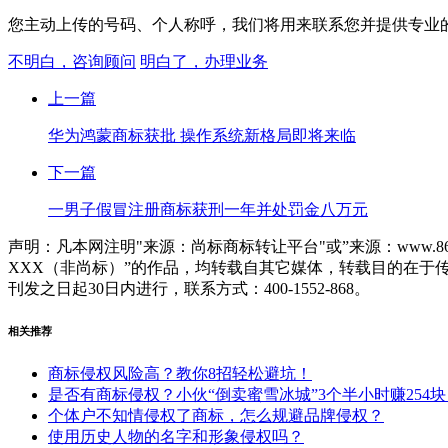
您主动上传的号码、个人称呼，我们将用来联系您并提供专业的
不明白，咨询顾问
明白了，办理业务
上一篇
华为鸿蒙商标获批 操作系统新格局即将来临
下一篇
一男子假冒注册商标获刑一年并处罚金八万元
声明：凡本网注明"来源：尚标商标转让平台"或”来源：www.86
XXX（非尚标）”的作品，均转载自其它媒体，转载目的在
刊发之日起30日内进行，联系方式：400-1552-868。
相关推荐
商标侵权风险高？教你8招轻松避坑！
是否有商标侵权？小伙“倒卖蜜雪冰城”3个半小时赚254块
个体户不知情侵权了商标，怎么规避品牌侵权？
使用历史人物的名字和形象侵权吗？