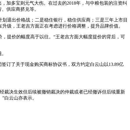
，加多宝则元气大伤。在过去的2018年，与中粮包装的注资纠
行、供应商挤兑等。
计划退出价格战；二是稳住银行，稳住供应商；三是三年上市目
在升级，王老吉方面正在考虑进行价格调整，提升品牌价值。
价，提价的幅度高于以往。“王老吉方面大幅度提价的背后，可
题。
团签订了关于现金购买商标协议书，双方约定白云山以13.89亿
已经裁决生效但后续被撤销裁决的仲裁或者已经撤诉但后续重新
。”白云山亦表示。