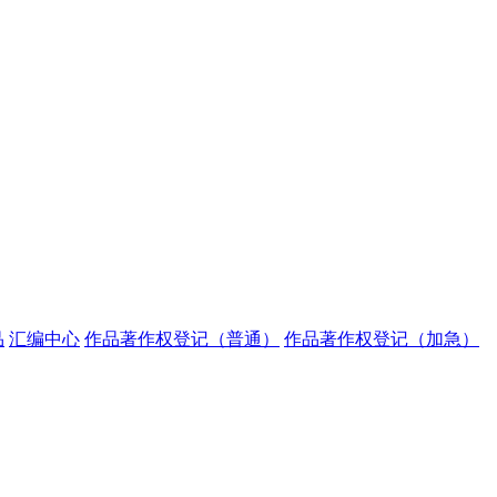
品
汇编中心
作品著作权登记（普通）
作品著作权登记（加急）