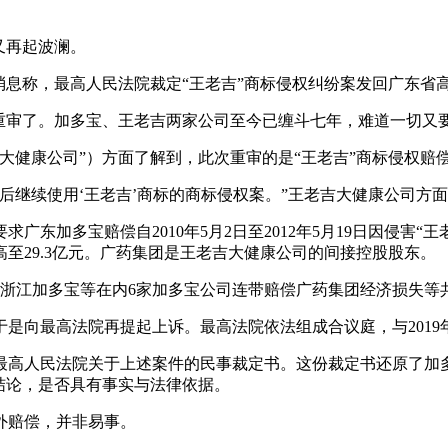
又再起波澜。
出消息称，最高人民法院裁定“王老吉”商标侵权纠纷案发回广东省
要重审了。加多宝、王老吉两家公司至今已缠斗七年，难道一切
大健康公司”）方面了解到，此次重审的是“王老吉”商标侵权赔
2日后继续使用‘王老吉’商标的商标侵权案。”王老吉大健康公司方
东加多宝赔偿自2010年5月2日至2012年5月19日因侵害“王
高至29.3亿元。广药集团是王老吉大健康公司的间接控股股东。
、浙江加多宝等在内6家加多宝公司连带赔偿广药集团经济损失等共计
是向最高法院再提起上诉。最高法院依法组成合议庭，与2019
最高人民法院关于上述案件的民事裁定书。这份裁定书还原了加
的结论，是否具有事实与法律依据。
外赔偿，并非易事。