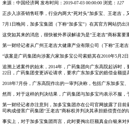
来源：中国经济网
发布时间：2019-07-03 00:00:00
浏览：
127
正步入凉茶销售旺季，行业内两大“死对头”加多宝、王老吉，
7月1日晚间，加多宝集团（下称“加多宝”）在其官方网站扔
这突如其来的消息，很快被外界误解读为是“王老吉”商标案
第一财经记者从广州王老吉大健康产业有限公司（下称“王老吉
“该案是广药集团向涉案六家加多宝公司索赔其在2010年5月
追溯上述案件的始末，2014年，广药集团向广东高院起诉时，要求广
22日，广药集团变更诉讼请求，要求广东加多宝的赔偿金额提
2018年7月份，广东高院作出的一审判决称，包括广东加多宝
然而，对于这样的判决结果，广药集团与加多宝均表示不服，于
第一财经记者亦注意到，加多宝集团亦在公司官网披露了目前
司构成侵害广药集团“王老吉”商标权并判决其承担赔偿责任
事实上，对于加多宝集团而言，此时要掏出巨额真金白银来对