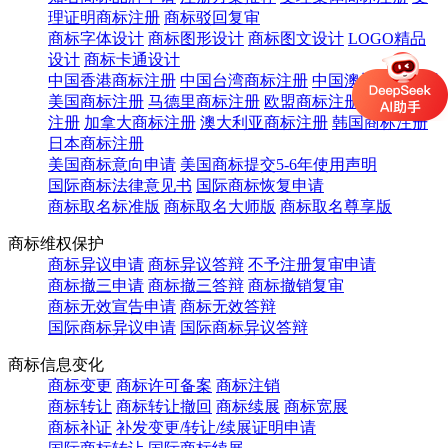
理证明商标注册
商标驳回复审
商标字体设计
商标图形设计
商标图文设计
LOGO精品
设计
商标卡通设计
中国香港商标注册
中国台湾商标注册
中国澳门商标注册
美国商标注册
马德里商标注册
欧盟商标注册
英国商标
注册
加拿大商标注册
澳大利亚商标注册
韩国商标注册
日本商标注册
美国商标意向申请
美国商标提交5-6年使用声明
国际商标法律意见书
国际商标恢复申请
商标取名标准版
商标取名大师版
商标取名尊享版
商标维权保护
商标异议申请
商标异议答辩
不予注册复审申请
商标撤三申请
商标撤三答辩
商标撤销复审
商标无效宣告申请
商标无效答辩
国际商标异议申请
国际商标异议答辩
商标信息变化
商标变更
商标许可备案
商标注销
商标转让
商标转让撤回
商标续展
商标宽展
商标补证
补发变更/转让/续展证明申请