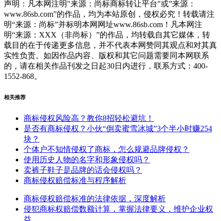
声明：凡本网注明"来源：尚标商标转让平台"或”来源：
www.86sb.com”的作品，均为本站原创，侵权必究！转载请注
明“来源：尚标”并标明本网网址www.86sb.com！凡本网注
明“来源：XXX（非尚标）”的作品，均转载自其它媒体，转
载目的在于传递更多信息，并不代表本网赞同其观点和对其真
实性负责。如因作品内容、版权和其它问题需要同本网联系
的，请在相关作品刊发之日起30日内进行，联系方式：400-
1552-868。
相关推荐
商标侵权风险高？教你8招轻松避坑！
是否有商标侵权？小伙“倒卖蜜雪冰城”3个半小时赚254
块？
个体户不知情侵权了商标，怎么规避品牌侵权？
使用历史人物的名字和形象侵权吗？
卖裤子鞋子是品牌的话会侵权吗？
商标侵权赔偿标准与程序解析
商标侵权赔偿标准的法律依据，深度解析
侵犯商标权赔偿数额计算，掌握法律要义，维护企业权
益