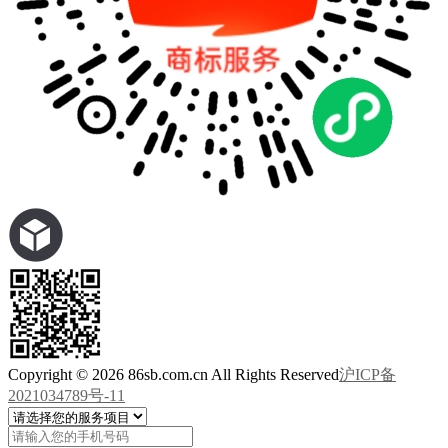
Copyright © 2026 86sb.com.cn All Rights Reserved
沪ICP备
2021034789号-11