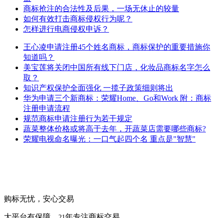
商标抢注的合法性及后果，一场无休止的较量
如何有效打击商标侵权行为呢？
怎样进行电商侵权申诉？
王心凌申请注册45个姓名商标，商标保护的重要措施你
知道吗？
美宝莲将关闭中国所有线下门店，化妆品商标名字怎么
取？
知识产权保护全面强化 一揽子政策细则将出
华为申请三个新商标：荣耀Home、Go和Work 附：商标
注册申请流程
规范商标申请注册行为若干规定
蔬菜整体价格或将高于去年，开蔬菜店需要哪些商标?
荣耀电视命名曝光：一口气起四个名 重点是"智慧"
购标无忧，安心交易
大平台有保障，
年专注商标交易
21