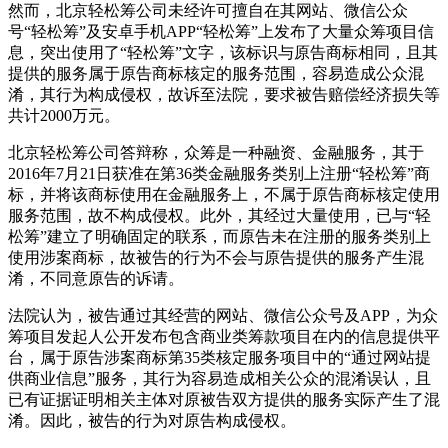
然而，北京轻松筹公司未经许可擅自在其网站、微信公众
号“轻松筹”及安卓手机APP“轻松筹”上发布了大量众筹项目信
息，突出使用了“轻松筹”文字，该标识与原告商标相同，且其
提供的服务属于原告商标核定的服务范围，容易造成公众混
淆，其行为构成侵权，故诉至法院，要求被告赔偿经济损失等
共计2000万元。
北京轻松筹公司答辩称，众筹是一种融资、金融服务，其于
2016年7月21日获准在第36类金融服务类别上注册“轻松筹”商
标，并将该商标使用在金融服务上，不属于原告商标核定使用
服务范围，故不构成侵权。此外，其经过大量使用，已与“轻
松筹”建立了明确固定的联系，而原告未在注册的服务类别上
使用涉案商标，故被告的行为不会与原告提供的服务产生混
淆，不同意原告的诉请。
法院认为，被告通过其经营的网站、微信公众号及APP，为众
筹项目发起人公开发布包含商业类筹款项目在内的信息提供平
台，属于原告涉案商标第35类核定服务项目中的“通过网站提
供商业信息”服务，其行为容易造成相关公众的混淆误认，且
已有证据证明相关主体对原被告双方提供的服务实际产生了混
淆。因此，被告的行为对原告构成侵权。