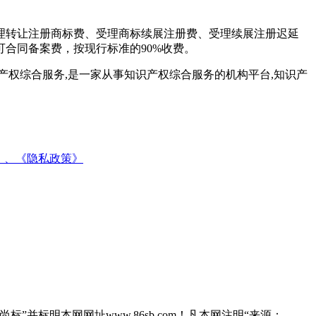
理转让注册商标费、受理商标续展注册费、受理续展注册迟延
可合同备案费，按现行标准的90%收费。
权综合服务,是一家从事知识产权综合服务的机构平台,知识产
》、
《隐私政策》
”并标明本网网址www.86sb.com！凡本网注明“来源：