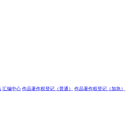
品
汇编中心
作品著作权登记（普通）
作品著作权登记（加急）