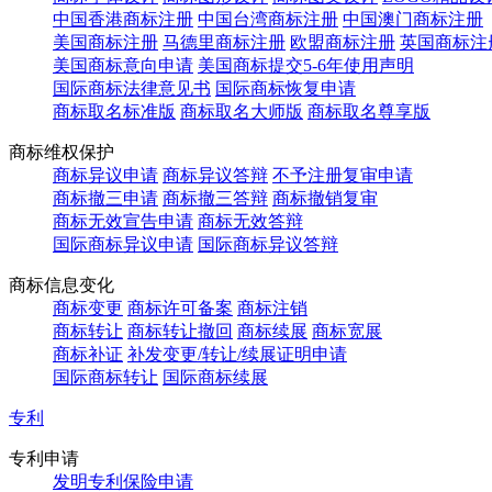
中国香港商标注册
中国台湾商标注册
中国澳门商标注册
美国商标注册
马德里商标注册
欧盟商标注册
英国商标注
美国商标意向申请
美国商标提交5-6年使用声明
国际商标法律意见书
国际商标恢复申请
商标取名标准版
商标取名大师版
商标取名尊享版
商标维权保护
商标异议申请
商标异议答辩
不予注册复审申请
商标撤三申请
商标撤三答辩
商标撤销复审
商标无效宣告申请
商标无效答辩
国际商标异议申请
国际商标异议答辩
商标信息变化
商标变更
商标许可备案
商标注销
商标转让
商标转让撤回
商标续展
商标宽展
商标补证
补发变更/转让/续展证明申请
国际商标转让
国际商标续展
专利
专利申请
发明专利保险申请