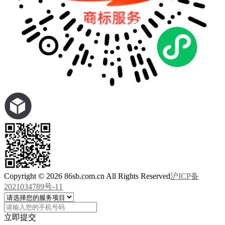
Copyright © 2026 86sb.com.cn All Rights Reserved
沪ICP备
2021034789号-11
立即提交