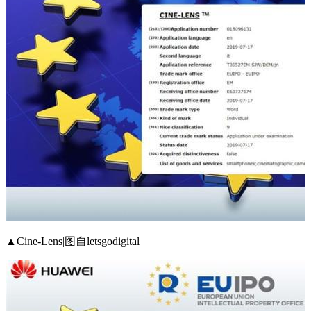
▲Cine-Lens|图自letsgodigital