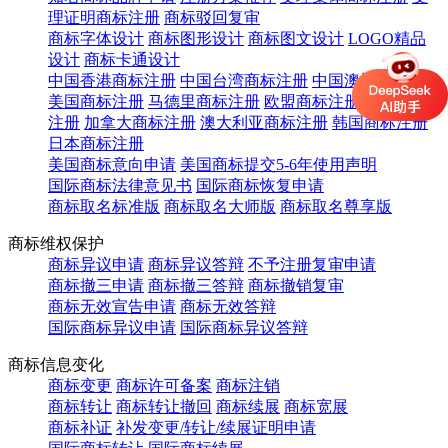
理证明商标注册
商标驳回复审
商标字体设计
商标图形设计
商标图文设计
LOGO精品
设计
商标卡通设计
中国香港商标注册
中国台湾商标注册
中国澳门商标注册
美国商标注册
马德里商标注册
欧盟商标注册
英国商标
注册
加拿大商标注册
澳大利亚商标注册
韩国商标注册
日本商标注册
美国商标意向申请
美国商标提交5-6年使用声明
国际商标法律意见书
国际商标恢复申请
商标取名标准版
商标取名大师版
商标取名尊享版
商标维权保护
商标异议申请
商标异议答辩
不予注册复审申请
商标撤三申请
商标撤三答辩
商标撤销复审
商标无效宣告申请
商标无效答辩
国际商标异议申请
国际商标异议答辩
商标信息变化
商标变更
商标许可备案
商标注销
商标转让
商标转让撤回
商标续展
商标宽展
商标补证
补发变更/转让/续展证明申请