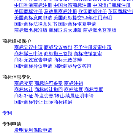
中国香港商标注册
中国台湾商标注册
中国澳门商标注册
美国商标注册
马德里商标注册
欧盟商标注册
英国商标注
美国商标意向申请
美国商标提交5-6年使用声明
国际商标法律意见书
国际商标恢复申请
商标取名标准版
商标取名大师版
商标取名尊享版
商标维权保护
商标异议申请
商标异议答辩
不予注册复审申请
商标撤三申请
商标撤三答辩
商标撤销复审
商标无效宣告申请
商标无效答辩
国际商标异议申请
国际商标异议答辩
商标信息变化
商标变更
商标许可备案
商标注销
商标转让
商标转让撤回
商标续展
商标宽展
商标补证
补发变更/转让/续展证明申请
国际商标转让
国际商标续展
专利
专利申请
发明专利保险申请