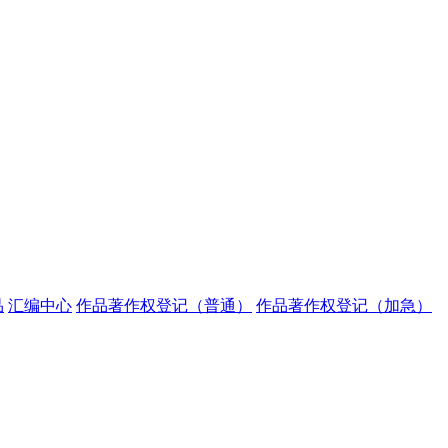
品
汇编中心
作品著作权登记（普通）
作品著作权登记（加急）