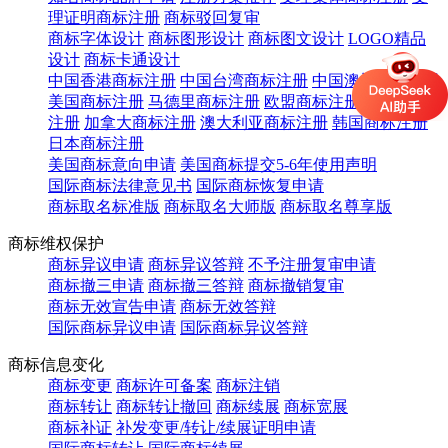
理证明商标注册
商标驳回复审
商标字体设计
商标图形设计
商标图文设计
LOGO精品
设计
商标卡通设计
中国香港商标注册
中国台湾商标注册
中国澳门商标注册
美国商标注册
马德里商标注册
欧盟商标注册
英国商标
注册
加拿大商标注册
澳大利亚商标注册
韩国商标注册
日本商标注册
美国商标意向申请
美国商标提交5-6年使用声明
国际商标法律意见书
国际商标恢复申请
商标取名标准版
商标取名大师版
商标取名尊享版
商标维权保护
商标异议申请
商标异议答辩
不予注册复审申请
商标撤三申请
商标撤三答辩
商标撤销复审
商标无效宣告申请
商标无效答辩
国际商标异议申请
国际商标异议答辩
商标信息变化
商标变更
商标许可备案
商标注销
商标转让
商标转让撤回
商标续展
商标宽展
商标补证
补发变更/转让/续展证明申请