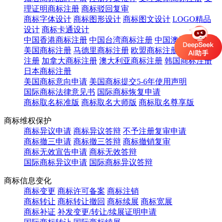
理证明商标注册
商标驳回复审
商标字体设计
商标图形设计
商标图文设计
LOGO精品
设计
商标卡通设计
中国香港商标注册
中国台湾商标注册
中国澳门商标注册
美国商标注册
马德里商标注册
欧盟商标注册
英国商标
注册
加拿大商标注册
澳大利亚商标注册
韩国商标注册
日本商标注册
美国商标意向申请
美国商标提交5-6年使用声明
国际商标法律意见书
国际商标恢复申请
商标取名标准版
商标取名大师版
商标取名尊享版
商标维权保护
商标异议申请
商标异议答辩
不予注册复审申请
商标撤三申请
商标撤三答辩
商标撤销复审
商标无效宣告申请
商标无效答辩
国际商标异议申请
国际商标异议答辩
商标信息变化
商标变更
商标许可备案
商标注销
商标转让
商标转让撤回
商标续展
商标宽展
商标补证
补发变更/转让/续展证明申请