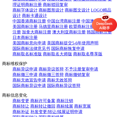
理证明商标注册
商标驳回复审
商标字体设计
商标图形设计
商标图文设计
LOGO精品
设计
商标卡通设计
中国香港商标注册
中国台湾商标注册
中国澳门商标注册
美国商标注册
马德里商标注册
欧盟商标注册
英国商标
注册
加拿大商标注册
澳大利亚商标注册
韩国商标注册
日本商标注册
美国商标意向申请
美国商标提交5-6年使用声明
国际商标法律意见书
国际商标恢复申请
商标取名标准版
商标取名大师版
商标取名尊享版
商标维权保护
商标异议申请
商标异议答辩
不予注册复审申请
商标撤三申请
商标撤三答辩
商标撤销复审
商标无效宣告申请
商标无效答辩
国际商标异议申请
国际商标异议答辩
商标信息变化
商标变更
商标许可备案
商标注销
商标转让
商标转让撤回
商标续展
商标宽展
商标补证
补发变更/转让/续展证明申请