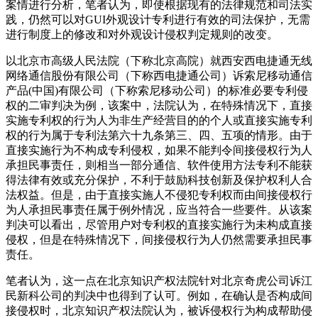
案情进行分析，笔者认为，即使根据现有的法律规范和司法实
践，仍然可以对GUI外观设计专利进行有效的司法保护，无需
进行制度上的修改和对外观设计侵权判定规则的改变。
以北京市高级人民法院（下称北京高院）就西安西电捷通无线
网络通信股份有限公司（下称西电捷通公司）诉索尼移动通信
产品(中国)有限公司（下称索尼移动公司）的标准必要专利侵
权的二审判决为例，该案中，法院认为，在特殊情况下，直接
实施专利权的行为人为非生产经营目的的个人或直接实施专利
权的行为属于专利法第六十九条第三、四、五项的情形。由于
直接实施行为不构成专利侵权，如果不能判令间接侵权行为人
承担民事责任，则相当一部分通信、软件使用方法专利不能获
得法律有效或充分保护，不利于鼓励科技创新及保护权利人合
法权益。但是，由于直接实施人不侵犯专利权而由间接侵权行
为人承担民事责任属于例外情况，应当符合一些要件。从该案
判决可以看出，尽管用户对专利权的直接实施行为未构成直接
侵权，但是在特殊情况下，间接侵权行为人仍然需要承担民事
责任。
笔者认为，这一点在北京知识产权法院针对北京奇虎公司诉江
民新科公司的判决中也得到了认可。例如，在确认是否构成间
接侵权时，北京知识产权法院认为，被诉侵权行为构成帮助侵