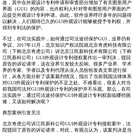
改，其中在外观设计专利申请和审查部分增加了有关图形用户
界面（GUI）的内容，允许权利人针对带有图形用户界面的产
品提交外观设计专利申请。由此，软件业界呼吁多年的问题得
以解决，人们期待已久的GUI外观设计能够被授予专利权，并
得到专利法的保护。
不过，在司法实践中，如何通过司法途径保护GUI，业界仍有
争议。2017年12月，北京知识产权法院就北京奇虎科技有限公
司（下称北京奇虎公司）诉北京江民新科技术有限公司（下称
江民新科公司）GUI外观设计专利侵权案作出一审判决，驳回
原告的诉讼请求，这在业界引发较大反响。很多产业界、学术
界的专家、学者以及专利代理从业人员纷纷发表文章进行探
讨，从各方面分析了该案裁判情况，指出了当前我国法律体系
对GUI外观设计专利保护的不足之处。不难看出，很多人对当
前我国司法对GUI外观设计专利的保护并不乐观。那么，在司
法实践中，通过司法途径保护GUI外观设计专利权面临哪些困
难，又该如何解决呢？
典型案例引发关注
北京奇虎公司诉江民新科公司GUI外观设计专利侵权案中，法
院驳回了原告的诉讼请求，对此，有观点认为，该案判决是当