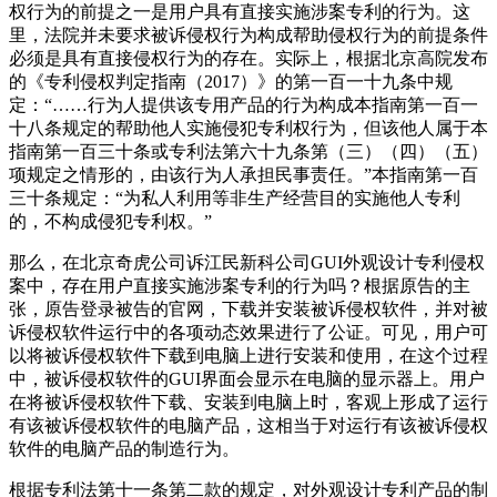
权行为的前提之一是用户具有直接实施涉案专利的行为。这
里，法院并未要求被诉侵权行为构成帮助侵权行为的前提条件
必须是具有直接侵权行为的存在。实际上，根据北京高院发布
的《专利侵权判定指南（2017）》的第一百一十九条中规
定：“……行为人提供该专用产品的行为构成本指南第一百一
十八条规定的帮助他人实施侵犯专利权行为，但该他人属于本
指南第一百三十条或专利法第六十九条第（三）（四）（五）
项规定之情形的，由该行为人承担民事责任。”本指南第一百
三十条规定：“为私人利用等非生产经营目的实施他人专利
的，不构成侵犯专利权。”
那么，在北京奇虎公司诉江民新科公司GUI外观设计专利侵权
案中，存在用户直接实施涉案专利的行为吗？根据原告的主
张，原告登录被告的官网，下载并安装被诉侵权软件，并对被
诉侵权软件运行中的各项动态效果进行了公证。可见，用户可
以将被诉侵权软件下载到电脑上进行安装和使用，在这个过程
中，被诉侵权软件的GUI界面会显示在电脑的显示器上。用户
在将被诉侵权软件下载、安装到电脑上时，客观上形成了运行
有该被诉侵权软件的电脑产品，这相当于对运行有该被诉侵权
软件的电脑产品的制造行为。
根据专利法第十一条第二款的规定，对外观设计专利产品的制