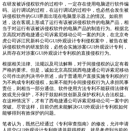
在研发被诉侵权软件的过程中，一定存在使用电脑进行软件编
码、运行调试的过程，在运行调试的过程中，也必然会发生被
诉侵权软件的GUI界面出现在电脑显示器上的情况。如前所
述，这在客观上形成了运行有该被诉侵权软件的电脑产品，相
当于对运行有该被诉侵权软件的电脑产品的制造行为。根据北
京高院对西电捷通公司诉索尼移动公司一案的判决，在北京奇
虎公司诉江民新科公司GUI外观设计专利侵权案中，被告在被
诉侵权软件的研发阶段，必然会实施涉案GUI外观设计专利，
从而存在对涉案GUI外观设计专利权的直接侵权行为。
根据相关法律、法规以及司法解释，对于间接侵权的认定有着
严格的要求。但是，诚如北京高院就西电捷通公司诉索尼移动
公司作出的判决书中所述，由于普通用户直接实施专利权的行
为不构成专利权侵权，如果不能判令间接侵权行为人承担民事
责任，则相当一部分通信、软件使用方法专利不能获得法律有
效或充分保护，不利于鼓励科技创新及保护权利人合法权益。
在这种情况下，才有了西电捷通公司诉索尼移动公司一案中的
突破。尽管这样，目前仍然未能解决GUI外观设计专利权如何
能够得到有效保护的问题。
笔者认为，既然已经通过《专利审查指南》的修改，允许申请
人提交GUI外观设计专利申请并获得授权，就是考虑到当前的