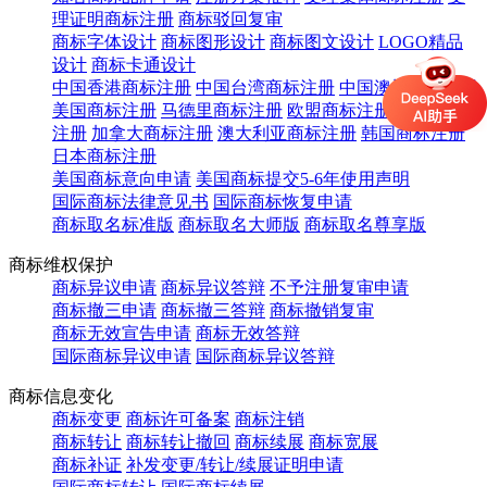
理证明商标注册
商标驳回复审
商标字体设计
商标图形设计
商标图文设计
LOGO精品
设计
商标卡通设计
中国香港商标注册
中国台湾商标注册
中国澳门商标注册
美国商标注册
马德里商标注册
欧盟商标注册
英国商标
注册
加拿大商标注册
澳大利亚商标注册
韩国商标注册
日本商标注册
美国商标意向申请
美国商标提交5-6年使用声明
国际商标法律意见书
国际商标恢复申请
商标取名标准版
商标取名大师版
商标取名尊享版
商标维权保护
商标异议申请
商标异议答辩
不予注册复审申请
商标撤三申请
商标撤三答辩
商标撤销复审
商标无效宣告申请
商标无效答辩
国际商标异议申请
国际商标异议答辩
商标信息变化
商标变更
商标许可备案
商标注销
商标转让
商标转让撤回
商标续展
商标宽展
商标补证
补发变更/转让/续展证明申请