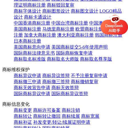
理证明商标注册
商标驳回复审
商标字体设计
商标图形设计
商标图文设计
LOGO精品
设计
商标卡通设计
中国香港商标注册
中国台湾商标注册
中国澳门商标注册
美国商标注册
马德里商标注册
欧盟商标注册
英国商标
注册
加拿大商标注册
澳大利亚商标注册
韩国商标注册
日本商标注册
美国商标意向申请
美国商标提交5-6年使用声明
国际商标法律意见书
国际商标恢复申请
商标取名标准版
商标取名大师版
商标取名尊享版
商标维权保护
商标异议申请
商标异议答辩
不予注册复审申请
商标撤三申请
商标撤三答辩
商标撤销复审
商标无效宣告申请
商标无效答辩
国际商标异议申请
国际商标异议答辩
商标信息变化
商标变更
商标许可备案
商标注销
商标转让
商标转让撤回
商标续展
商标宽展
商标补证
补发变更/转让/续展证明申请