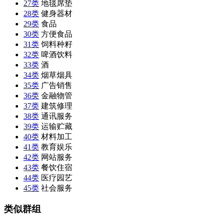
27类
地毯席垫
28类
健身器材
29类
食品
30类
方便食品
31类
饲料种籽
32类
啤酒饮料
33类
酒
34类
烟草烟具
35类
广告销售
36类
金融物管
37类
建筑修理
38类
通讯服务
39类
运输贮藏
40类
材料加工
41类
教育娱乐
42类
网站服务
43类
餐饮住宿
44类
医疗园艺
45类
社会服务
类似群组