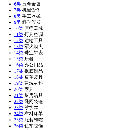
6类
五金金属
7类
机械设备
8类
手工器械
9类
科学仪器
10类
医疗器械
11类
灯具空调
12类
运输工具
13类
军火烟火
14类
珠宝钟表
15类
乐器
16类
办公用品
17类
橡胶制品
18类
皮革皮具
19类
建筑材料
20类
家具
21类
厨房洁具
22类
绳网袋篷
23类
纱线丝
24类
布料床单
25类
服装鞋帽
26类
钮扣拉链