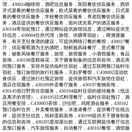
理，430024咖啡馆，酒吧信息服务，医院餐饮供应服务，西班
牙式菜肴的餐饮供应服务，欧式菜肴的餐饮供应服务，日式菜
肴的餐饮供应服务，学校餐饮供应服务，养老院餐饮供应服
务，酒店提供的餐饮供应服务，面向优先客户的酒店服务，
430104寄宿处预订，通过网站提供旅馆信息，通过网站提供烹
饪信息，430004住所代理（旅馆、供膳寄宿处），啤酒屋服
务，有关烹饪食谱的建议，可提供网络订餐的餐馆，430027餐
厅，供应葡萄酒为主的酒吧，朝鲜族风味餐厅，意式餐厅服
务，秘鲁风味餐厅服务，旅馆，旅馆服务，小酒馆服务，食品
装饰，430198蛋糕裱花，关于膳食制备的信息和咨询，酒店房
间预订服务，安排并提供临时住宿处，通过互联网预订临时住
宿处，预订旅馆的旅行社服务，天妇罗餐馆，C430002流动饮
食供应，通过旅行社预定旅馆，提供旅馆和汽车旅馆住宿处，
酒店住宿服务，430209外卖餐厅服务，430197食物装饰，
430145假日野营住宿服务，430194临时住宿的接待服务（抵达
及离开的管理），430195日式料理餐厅，临时住宿处预订，酒
店用餐安排，C430003茶馆，沙拉吧，鸡尾酒会服务，430162
预订临时住所，外卖餐馆服务，冰激凌餐厅，提供餐厅在线点
评，提供烹饪信息，纸杯蛋糕装饰，430199提供关于膳食制备
的信息和咨询，430205度假屋出租，通过互联网提供餐厅信息
及预订服务，汽车旅馆服务，自动餐厅，430102餐馆，酒馆服