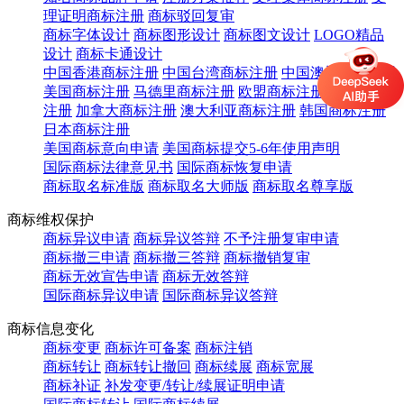
理证明商标注册
商标驳回复审
商标字体设计
商标图形设计
商标图文设计
LOGO精品
设计
商标卡通设计
中国香港商标注册
中国台湾商标注册
中国澳门商标注册
美国商标注册
马德里商标注册
欧盟商标注册
英国商标
注册
加拿大商标注册
澳大利亚商标注册
韩国商标注册
日本商标注册
美国商标意向申请
美国商标提交5-6年使用声明
国际商标法律意见书
国际商标恢复申请
商标取名标准版
商标取名大师版
商标取名尊享版
商标维权保护
商标异议申请
商标异议答辩
不予注册复审申请
商标撤三申请
商标撤三答辩
商标撤销复审
商标无效宣告申请
商标无效答辩
国际商标异议申请
国际商标异议答辩
商标信息变化
商标变更
商标许可备案
商标注销
商标转让
商标转让撤回
商标续展
商标宽展
商标补证
补发变更/转让/续展证明申请