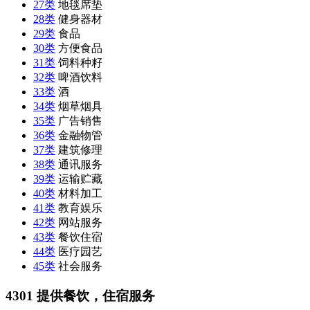
27类
地毯席垫
28类
健身器材
29类
食品
30类
方便食品
31类
饲料种籽
32类
啤酒饮料
33类
酒
34类
烟草烟具
35类
广告销售
36类
金融物管
37类
建筑修理
38类
通讯服务
39类
运输贮藏
40类
材料加工
41类
教育娱乐
42类
网站服务
43类
餐饮住宿
44类
医疗园艺
45类
社会服务
4301 提供餐饮，住宿服务