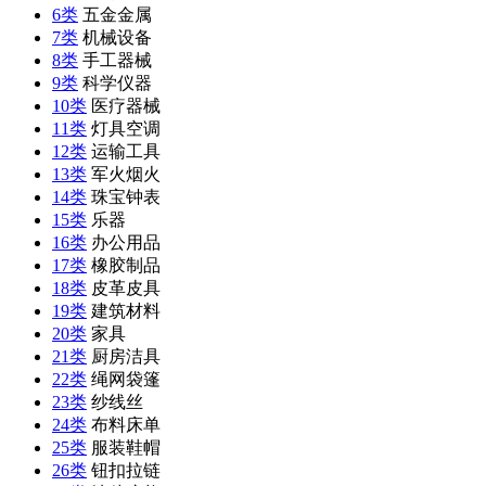
6类
五金金属
7类
机械设备
8类
手工器械
9类
科学仪器
10类
医疗器械
11类
灯具空调
12类
运输工具
13类
军火烟火
14类
珠宝钟表
15类
乐器
16类
办公用品
17类
橡胶制品
18类
皮革皮具
19类
建筑材料
20类
家具
21类
厨房洁具
22类
绳网袋篷
23类
纱线丝
24类
布料床单
25类
服装鞋帽
26类
钮扣拉链