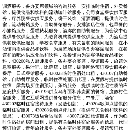
调酒服务，备办宴席领域的咨询服务，安排临时住宿，外卖餐
馆，提供食品和饮料的流动咖啡馆服务，公司食堂餐饮供应服
务，疗养院餐饮供应服务，饼干装饰，清酒酒吧，提供临时住
宿，流动餐馆服务，自助餐馆服务，安排酒店住宿，包早餐的
小旅馆服务，蛋糕裱花服务，酒廊的自助餐服务，为会议中心
提供餐饮供应服务，为教育机构提供餐饮供应服务，为酒店提
供餐饮供应服务，学校食堂服务，有关备餐的顾问服务，在小
酒馆内提供食品和饮料，为展览场所提供备办宴席服务，在餐
馆和酒吧内供应食品和饮料，在餐馆内为宾客供应食品和饮
料，430200私人厨师服务，备办宴会宴席，餐馆服务，旅馆休
息室服务，果汁吧，比萨店，饭店，提供网络预订餐饮服务的
餐厅，日式餐馆服务，430028临时住宿处出租，430107自助餐
馆，自助餐厅服务，临时住宿处预订代理，在度假村提供临时
住宿，露营场所住宿预订，茶馆服务，提供临时住宅性质的应
急庇护所服务，430196供应乌冬面和荞麦面的餐馆，度假村住
宿服务，通过互联网提供餐馆服务信息，中餐厅，酒馆，
430202临时住宿接待服务（发放钥匙），430204歇脚点提供的
临时住宿服务，430208食物点评服务（提供有关食物和饮料的
信息），430073饭店食宿服务，430071家庭旅馆服务，作为临
时住宿处的房间出租，提供有关临时住宿处服务的信息，代理
预订旅馆，青年旅社服务，备办室外宴席服务，餐馆预订代