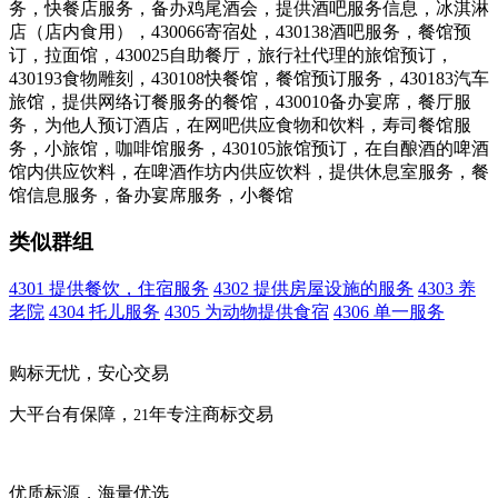
务，快餐店服务，备办鸡尾酒会，提供酒吧服务信息，冰淇淋
店（店内食用），430066寄宿处，430138酒吧服务，餐馆预
订，拉面馆，430025自助餐厅，旅行社代理的旅馆预订，
430193食物雕刻，430108快餐馆，餐馆预订服务，430183汽车
旅馆，提供网络订餐服务的餐馆，430010备办宴席，餐厅服
务，为他人预订酒店，在网吧供应食物和饮料，寿司餐馆服
务，小旅馆，咖啡馆服务，430105旅馆预订，在自酿酒的啤酒
馆内供应饮料，在啤酒作坊内供应饮料，提供休息室服务，餐
馆信息服务，备办宴席服务，小餐馆
类似群组
4301 提供餐饮，住宿服务
4302 提供房屋设施的服务
4303 养
老院
4304 托儿服务
4305 为动物提供食宿
4306 单一服务
购标无忧，安心交易
大平台有保障，
年专注商标交易
21
优质标源，海量优选