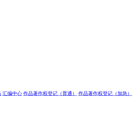
品
汇编中心
作品著作权登记（普通）
作品著作权登记（加急）