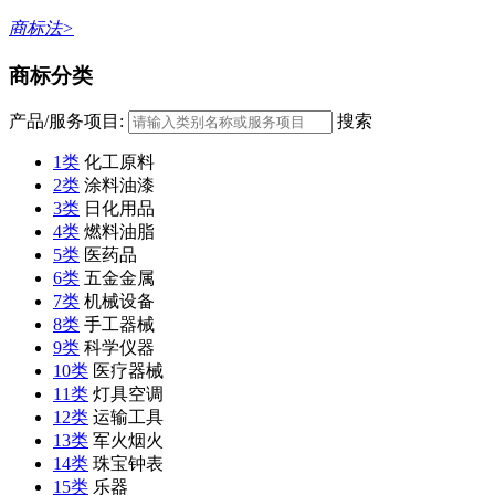
商标法>
商标分类
产品/服务项目:
搜索
1类
化工原料
2类
涂料油漆
3类
日化用品
4类
燃料油脂
5类
医药品
6类
五金金属
7类
机械设备
8类
手工器械
9类
科学仪器
10类
医疗器械
11类
灯具空调
12类
运输工具
13类
军火烟火
14类
珠宝钟表
15类
乐器