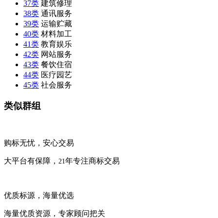
37类
建筑修理
38类
通讯服务
39类
运输贮藏
40类
材料加工
41类
教育娱乐
42类
网站服务
43类
餐饮住宿
44类
医疗园艺
45类
社会服务
类似群组
购标无忧，安心交易
大平台有保障，
年专注商标交易
21
优质标源，海量优选
海量优质资源，专家顾问把关