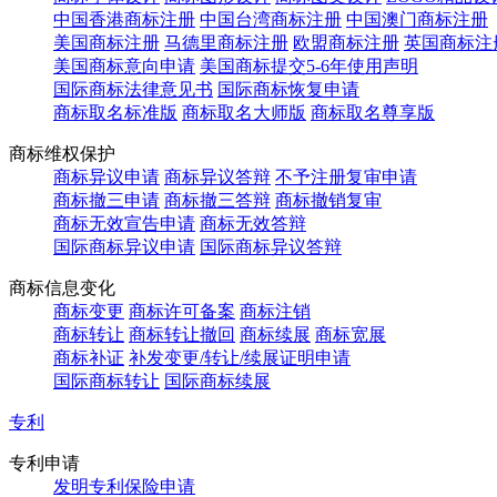
中国香港商标注册
中国台湾商标注册
中国澳门商标注册
美国商标注册
马德里商标注册
欧盟商标注册
英国商标注
美国商标意向申请
美国商标提交5-6年使用声明
国际商标法律意见书
国际商标恢复申请
商标取名标准版
商标取名大师版
商标取名尊享版
商标维权保护
商标异议申请
商标异议答辩
不予注册复审申请
商标撤三申请
商标撤三答辩
商标撤销复审
商标无效宣告申请
商标无效答辩
国际商标异议申请
国际商标异议答辩
商标信息变化
商标变更
商标许可备案
商标注销
商标转让
商标转让撤回
商标续展
商标宽展
商标补证
补发变更/转让/续展证明申请
国际商标转让
国际商标续展
专利
专利申请
发明专利保险申请