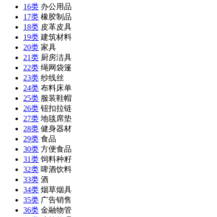
16类
办公用品
17类
橡胶制品
18类
皮革皮具
19类
建筑材料
20类
家具
21类
厨房洁具
22类
绳网袋篷
23类
纱线丝
24类
布料床单
25类
服装鞋帽
26类
钮扣拉链
27类
地毯席垫
28类
健身器材
29类
食品
30类
方便食品
31类
饲料种籽
32类
啤酒饮料
33类
酒
34类
烟草烟具
35类
广告销售
36类
金融物管