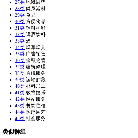
27类
地毯席垫
28类
健身器材
29类
食品
30类
方便食品
31类
饲料种籽
32类
啤酒饮料
33类
酒
34类
烟草烟具
35类
广告销售
36类
金融物管
37类
建筑修理
38类
通讯服务
39类
运输贮藏
40类
材料加工
41类
教育娱乐
42类
网站服务
43类
餐饮住宿
44类
医疗园艺
45类
社会服务
类似群组