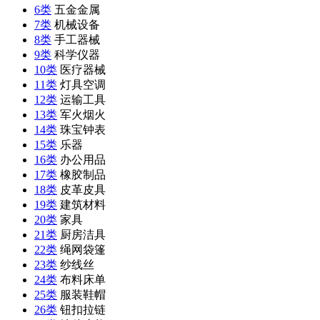
6类
五金金属
7类
机械设备
8类
手工器械
9类
科学仪器
10类
医疗器械
11类
灯具空调
12类
运输工具
13类
军火烟火
14类
珠宝钟表
15类
乐器
16类
办公用品
17类
橡胶制品
18类
皮革皮具
19类
建筑材料
20类
家具
21类
厨房洁具
22类
绳网袋篷
23类
纱线丝
24类
布料床单
25类
服装鞋帽
26类
钮扣拉链