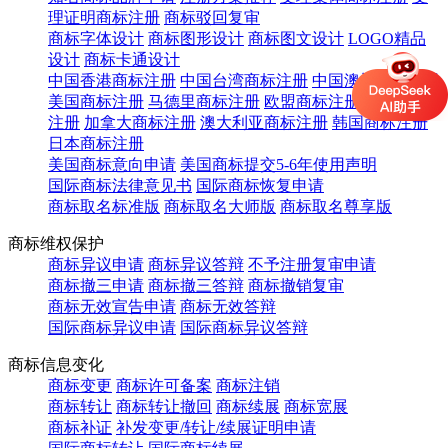
理证明商标注册
商标驳回复审
商标字体设计
商标图形设计
商标图文设计
LOGO精品
设计
商标卡通设计
中国香港商标注册
中国台湾商标注册
中国澳门商标注册
美国商标注册
马德里商标注册
欧盟商标注册
英国商标
注册
加拿大商标注册
澳大利亚商标注册
韩国商标注册
日本商标注册
美国商标意向申请
美国商标提交5-6年使用声明
国际商标法律意见书
国际商标恢复申请
商标取名标准版
商标取名大师版
商标取名尊享版
商标维权保护
商标异议申请
商标异议答辩
不予注册复审申请
商标撤三申请
商标撤三答辩
商标撤销复审
商标无效宣告申请
商标无效答辩
国际商标异议申请
国际商标异议答辩
商标信息变化
商标变更
商标许可备案
商标注销
商标转让
商标转让撤回
商标续展
商标宽展
商标补证
补发变更/转让/续展证明申请