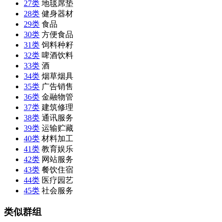
27类
地毯席垫
28类
健身器材
29类
食品
30类
方便食品
31类
饲料种籽
32类
啤酒饮料
33类
酒
34类
烟草烟具
35类
广告销售
36类
金融物管
37类
建筑修理
38类
通讯服务
39类
运输贮藏
40类
材料加工
41类
教育娱乐
42类
网站服务
43类
餐饮住宿
44类
医疗园艺
45类
社会服务
类似群组