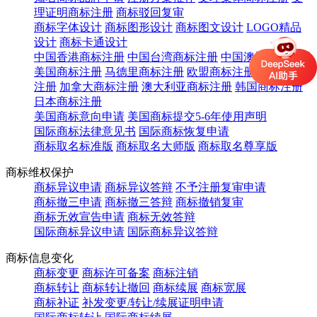
理证明商标注册
商标驳回复审
商标字体设计
商标图形设计
商标图文设计
LOGO精品
设计
商标卡通设计
中国香港商标注册
中国台湾商标注册
中国澳门商标注册
美国商标注册
马德里商标注册
欧盟商标注册
英国商标
注册
加拿大商标注册
澳大利亚商标注册
韩国商标注册
日本商标注册
美国商标意向申请
美国商标提交5-6年使用声明
国际商标法律意见书
国际商标恢复申请
商标取名标准版
商标取名大师版
商标取名尊享版
商标维权保护
商标异议申请
商标异议答辩
不予注册复审申请
商标撤三申请
商标撤三答辩
商标撤销复审
商标无效宣告申请
商标无效答辩
国际商标异议申请
国际商标异议答辩
商标信息变化
商标变更
商标许可备案
商标注销
商标转让
商标转让撤回
商标续展
商标宽展
商标补证
补发变更/转让/续展证明申请