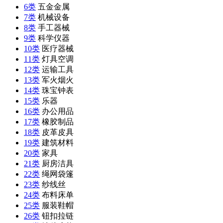
6类
五金金属
7类
机械设备
8类
手工器械
9类
科学仪器
10类
医疗器械
11类
灯具空调
12类
运输工具
13类
军火烟火
14类
珠宝钟表
15类
乐器
16类
办公用品
17类
橡胶制品
18类
皮革皮具
19类
建筑材料
20类
家具
21类
厨房洁具
22类
绳网袋篷
23类
纱线丝
24类
布料床单
25类
服装鞋帽
26类
钮扣拉链