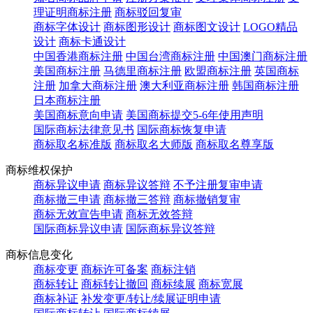
理证明商标注册
商标驳回复审
商标字体设计
商标图形设计
商标图文设计
LOGO精品
设计
商标卡通设计
中国香港商标注册
中国台湾商标注册
中国澳门商标注册
美国商标注册
马德里商标注册
欧盟商标注册
英国商标
注册
加拿大商标注册
澳大利亚商标注册
韩国商标注册
日本商标注册
美国商标意向申请
美国商标提交5-6年使用声明
国际商标法律意见书
国际商标恢复申请
商标取名标准版
商标取名大师版
商标取名尊享版
商标维权保护
商标异议申请
商标异议答辩
不予注册复审申请
商标撤三申请
商标撤三答辩
商标撤销复审
商标无效宣告申请
商标无效答辩
国际商标异议申请
国际商标异议答辩
商标信息变化
商标变更
商标许可备案
商标注销
商标转让
商标转让撤回
商标续展
商标宽展
商标补证
补发变更/转让/续展证明申请