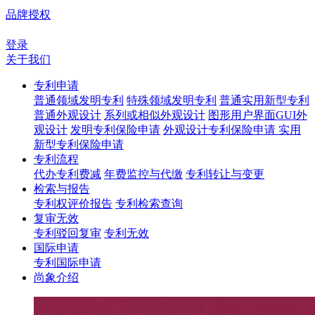
品牌授权
登录
关于我们
专利申请
普通领域发明专利
特殊领域发明专利
普通实用新型专利
普通外观设计
系列或相似外观设计
图形用户界面GUI外
观设计
发明专利保险申请
外观设计专利保险申请
实用
新型专利保险申请
专利流程
代办专利费减
年费监控与代缴
专利转让与变更
检索与报告
专利权评价报告
专利检索查询
复审无效
专利驳回复审
专利无效
国际申请
专利国际申请
尚象介绍