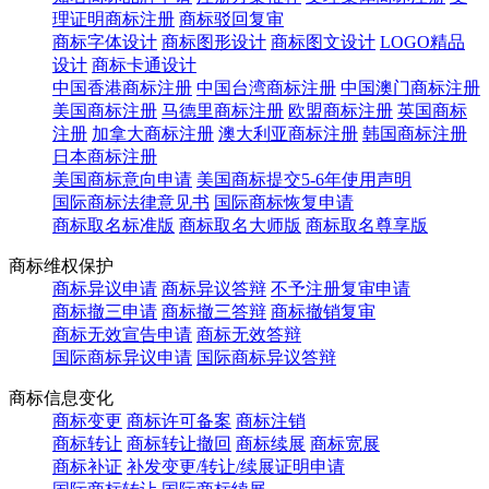
理证明商标注册
商标驳回复审
商标字体设计
商标图形设计
商标图文设计
LOGO精品
设计
商标卡通设计
中国香港商标注册
中国台湾商标注册
中国澳门商标注册
美国商标注册
马德里商标注册
欧盟商标注册
英国商标
注册
加拿大商标注册
澳大利亚商标注册
韩国商标注册
日本商标注册
美国商标意向申请
美国商标提交5-6年使用声明
国际商标法律意见书
国际商标恢复申请
商标取名标准版
商标取名大师版
商标取名尊享版
商标维权保护
商标异议申请
商标异议答辩
不予注册复审申请
商标撤三申请
商标撤三答辩
商标撤销复审
商标无效宣告申请
商标无效答辩
国际商标异议申请
国际商标异议答辩
商标信息变化
商标变更
商标许可备案
商标注销
商标转让
商标转让撤回
商标续展
商标宽展
商标补证
补发变更/转让/续展证明申请