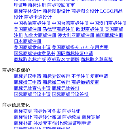
理证明商标注册
商标驳回复审
商标字体设计
商标图形设计
商标图文设计
LOGO精品
设计
商标卡通设计
中国香港商标注册
中国台湾商标注册
中国澳门商标注册
美国商标注册
马德里商标注册
欧盟商标注册
英国商标
注册
加拿大商标注册
澳大利亚商标注册
韩国商标注册
日本商标注册
美国商标意向申请
美国商标提交5-6年使用声明
国际商标法律意见书
国际商标恢复申请
商标取名标准版
商标取名大师版
商标取名尊享版
商标维权保护
商标异议申请
商标异议答辩
不予注册复审申请
商标撤三申请
商标撤三答辩
商标撤销复审
商标无效宣告申请
商标无效答辩
国际商标异议申请
国际商标异议答辩
商标信息变化
商标变更
商标许可备案
商标注销
商标转让
商标转让撤回
商标续展
商标宽展
商标补证
补发变更/转让/续展证明申请