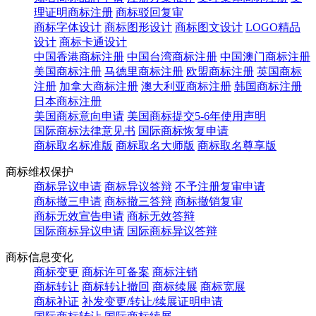
理证明商标注册
商标驳回复审
商标字体设计
商标图形设计
商标图文设计
LOGO精品
设计
商标卡通设计
中国香港商标注册
中国台湾商标注册
中国澳门商标注册
美国商标注册
马德里商标注册
欧盟商标注册
英国商标
注册
加拿大商标注册
澳大利亚商标注册
韩国商标注册
日本商标注册
美国商标意向申请
美国商标提交5-6年使用声明
国际商标法律意见书
国际商标恢复申请
商标取名标准版
商标取名大师版
商标取名尊享版
商标维权保护
商标异议申请
商标异议答辩
不予注册复审申请
商标撤三申请
商标撤三答辩
商标撤销复审
商标无效宣告申请
商标无效答辩
国际商标异议申请
国际商标异议答辩
商标信息变化
商标变更
商标许可备案
商标注销
商标转让
商标转让撤回
商标续展
商标宽展
商标补证
补发变更/转让/续展证明申请