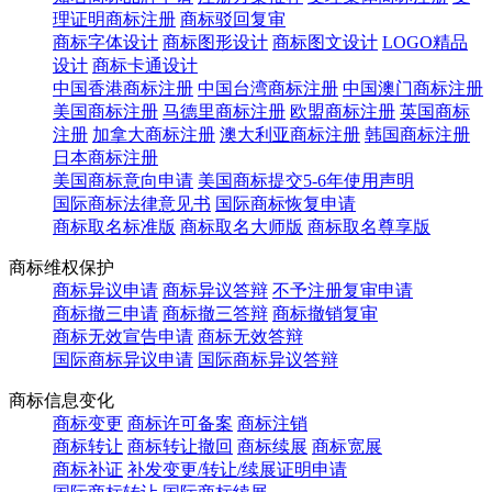
理证明商标注册
商标驳回复审
商标字体设计
商标图形设计
商标图文设计
LOGO精品
设计
商标卡通设计
中国香港商标注册
中国台湾商标注册
中国澳门商标注册
美国商标注册
马德里商标注册
欧盟商标注册
英国商标
注册
加拿大商标注册
澳大利亚商标注册
韩国商标注册
日本商标注册
美国商标意向申请
美国商标提交5-6年使用声明
国际商标法律意见书
国际商标恢复申请
商标取名标准版
商标取名大师版
商标取名尊享版
商标维权保护
商标异议申请
商标异议答辩
不予注册复审申请
商标撤三申请
商标撤三答辩
商标撤销复审
商标无效宣告申请
商标无效答辩
国际商标异议申请
国际商标异议答辩
商标信息变化
商标变更
商标许可备案
商标注销
商标转让
商标转让撤回
商标续展
商标宽展
商标补证
补发变更/转让/续展证明申请