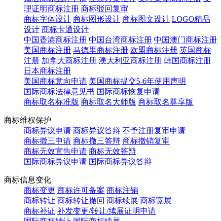
理证明商标注册
商标驳回复审
商标字体设计
商标图形设计
商标图文设计
LOGO精品
设计
商标卡通设计
中国香港商标注册
中国台湾商标注册
中国澳门商标注册
美国商标注册
马德里商标注册
欧盟商标注册
英国商标
注册
加拿大商标注册
澳大利亚商标注册
韩国商标注册
日本商标注册
美国商标意向申请
美国商标提交5-6年使用声明
国际商标法律意见书
国际商标恢复申请
商标取名标准版
商标取名大师版
商标取名尊享版
商标维权保护
商标异议申请
商标异议答辩
不予注册复审申请
商标撤三申请
商标撤三答辩
商标撤销复审
商标无效宣告申请
商标无效答辩
国际商标异议申请
国际商标异议答辩
商标信息变化
商标变更
商标许可备案
商标注销
商标转让
商标转让撤回
商标续展
商标宽展
商标补证
补发变更/转让/续展证明申请