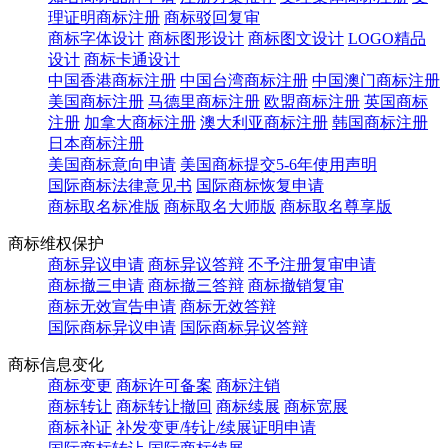
理证明商标注册
商标驳回复审
商标字体设计
商标图形设计
商标图文设计
LOGO精品
设计
商标卡通设计
中国香港商标注册
中国台湾商标注册
中国澳门商标注册
美国商标注册
马德里商标注册
欧盟商标注册
英国商标
注册
加拿大商标注册
澳大利亚商标注册
韩国商标注册
日本商标注册
美国商标意向申请
美国商标提交5-6年使用声明
国际商标法律意见书
国际商标恢复申请
商标取名标准版
商标取名大师版
商标取名尊享版
商标维权保护
商标异议申请
商标异议答辩
不予注册复审申请
商标撤三申请
商标撤三答辩
商标撤销复审
商标无效宣告申请
商标无效答辩
国际商标异议申请
国际商标异议答辩
商标信息变化
商标变更
商标许可备案
商标注销
商标转让
商标转让撤回
商标续展
商标宽展
商标补证
补发变更/转让/续展证明申请