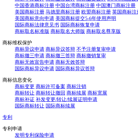
中国香港商标注册
中国台湾商标注册
中国澳门商标注册
美国商标注册
马德里商标注册
欧盟商标注册
英国商标注
美国商标意向申请
美国商标提交5-6年使用声明
国际商标法律意见书
国际商标恢复申请
商标取名标准版
商标取名大师版
商标取名尊享版
商标维权保护
商标异议申请
商标异议答辩
不予注册复审申请
商标撤三申请
商标撤三答辩
商标撤销复审
商标无效宣告申请
商标无效答辩
国际商标异议申请
国际商标异议答辩
商标信息变化
商标变更
商标许可备案
商标注销
商标转让
商标转让撤回
商标续展
商标宽展
商标补证
补发变更/转让/续展证明申请
国际商标转让
国际商标续展
专利
专利申请
发明专利保险申请