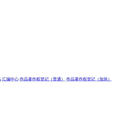
品
汇编中心
作品著作权登记（普通）
作品著作权登记（加急）